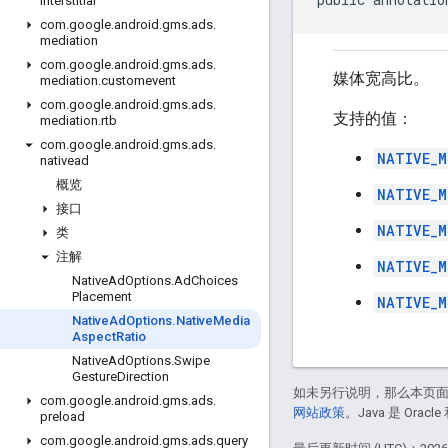
interstitial
com
.
google
.
android
.
gms
.
ads
.
mediation
com
.
google
.
android
.
gms
.
ads
.
媒体宽高比。
mediation
.
customevent
com
.
google
.
android
.
gms
.
ads
.
支持的值：
mediation
.
rtb
com
.
google
.
android
.
gms
.
ads
.
NATIVE_M
nativead
概览
NATIVE_M
接口
NATIVE_M
类
注解
NATIVE_M
Native
Ad
Options
.
Ad
Choices
Placement
NATIVE_M
Native
Ad
Options
.
Native
Media
Aspect
Ratio
Native
Ad
Options
.
Swipe
Gesture
Direction
如未另行说明，那么本页
com
.
google
.
android
.
gms
.
ads
.
网站政策
。Java 是 Or
preload
com
.
google
.
android
.
gms
.
ads
.
query