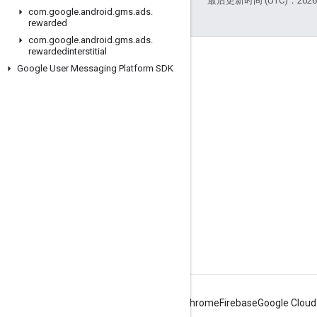
最后更新时间 (UTC)：2026-
com
.
google
.
android
.
gms
.
ads
.
rewarded
com
.
google
.
android
.
gms
.
ads
.
rewardedinterstitial
互动
Google User Messaging Platform SDK
Google Developer Program
Google Developer Groups
Google Developer Experts
Accelerators
Google Cloud & NVIDIA
Android
Chrome
Firebase
Google Cloud