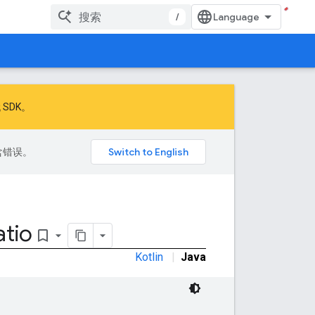
/
 SDK
。
包含错误。
atio
bookmark_border
Kotlin
|
Java