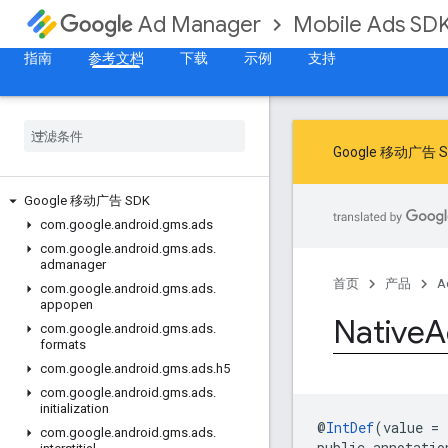
Mobile Ads SD
Ad Manager
指南
参考文档
下载
示例
支持
Google 移动
Google 移动广告 SDK
com
.
google
.
android
.
gms
.
ads
com
.
google
.
android
.
gms
.
ads
.
admanager
首页
产品
A
com
.
google
.
android
.
gms
.
ads
.
appopen
Native
A
com
.
google
.
android
.
gms
.
ads
.
formats
com
.
google
.
android
.
gms
.
ads
.
h5
com
.
google
.
android
.
gms
.
ads
.
initialization
@
IntDef
(value = 
com
.
google
.
android
.
gms
.
ads
.
public annotatio