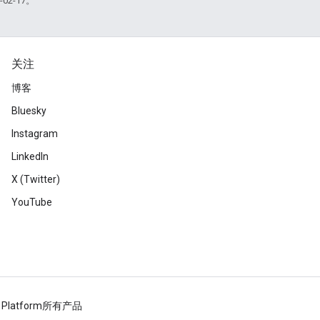
02-17。
关注
博客
Bluesky
Instagram
LinkedIn
X (Twitter)
YouTube
 Platform
所有产品