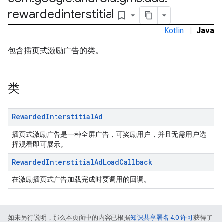
rewardedinterstitial
bookmark_border
Kotlin
|
Java
包含插页式激励广告的类。
类
Rewarded
Interstitial
Ad
插页式激励广告是一种全屏广告，可奖励用户，并且无需用户选
择观看即可展示。
Rewarded
Interstitial
Ad
Load
Callback
在激励插页式广告加载完成时要调用的回调。
如未另行说明，那么本页面中的内容已根据
知识共享署名 4.0 许可
获得了