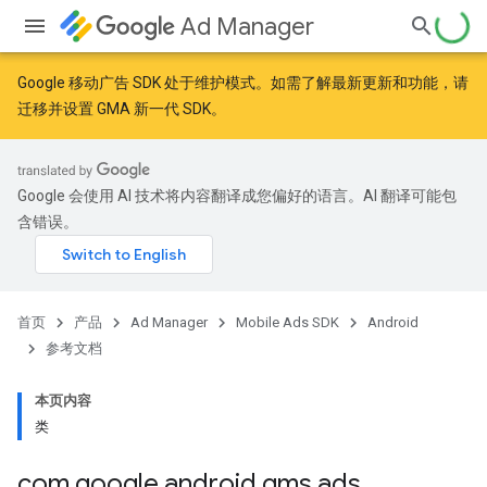
Ad Manager
Google 移动广告 SDK 处于维护模式。如需了解最新更新和功能，请
迁移
并
设置 GMA 新一代 SDK
。
r
Google 会使用 AI 技术将内容翻译成您偏好的语言。AI 翻译可能包
含错误。
n
customevent
首页
产品
Ad Manager
Mobile Ads SDK
Android
tb
参考文档
本页内容
类
rstitial
com
.
google
.
android
.
gms
.
ads
.