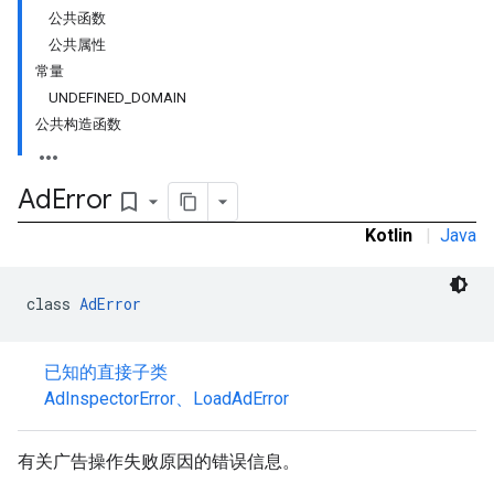
公共函数
公共属性
常量
UNDEFINED_DOMAIN
公共构造函数
Ad
Error
bookmark_border
Kotlin
|
Java
class 
AdError
已知的直接子类
AdInspectorError
、
LoadAdError
有关广告操作失败原因的错误信息。
r