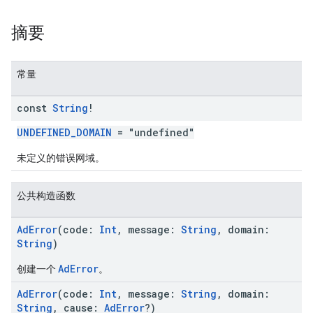
摘要
n
常量
customevent
const
String
!
tb
UNDEFINED_DOMAIN
= "undefined"
未定义的错误网域。
公共构造函数
rstitial
AdError
(code:
Int
, message:
String
, domain:
String
)
AdError
创建一个
。
AdError
(code:
Int
, message:
String
, domain:
String
, cause:
AdError
?)