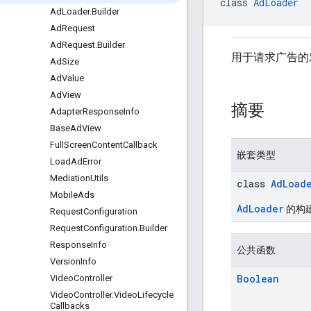
class 
AdLoader
Ad
Loader
.
Builder
Ad
Request
Ad
Request
.
Builder
用于请求广告的
Ad
Size
Ad
Value
Ad
View
摘要
Adapter
Response
Info
Base
Ad
View
Full
Screen
Content
Callback
嵌套类型
Load
Ad
Error
Mediation
Utils
class
AdLoad
Mobile
Ads
AdLoader
的构
Request
Configuration
Request
Configuration
.
Builder
Response
Info
公共函数
Version
Info
Boolean
Video
Controller
Video
Controller
.
Video
Lifecycle
Callbacks