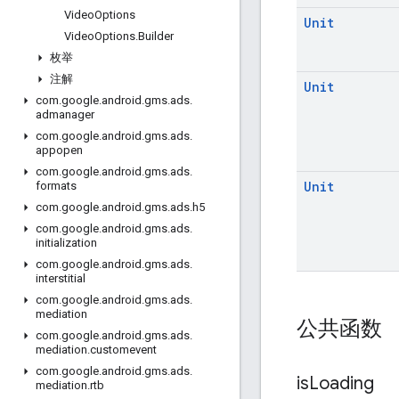
Video
Options
Unit
Video
Options
.
Builder
枚举
注解
Unit
com
.
google
.
android
.
gms
.
ads
.
admanager
com
.
google
.
android
.
gms
.
ads
.
appopen
com
.
google
.
android
.
gms
.
ads
.
Unit
formats
com
.
google
.
android
.
gms
.
ads
.
h5
com
.
google
.
android
.
gms
.
ads
.
initialization
com
.
google
.
android
.
gms
.
ads
.
interstitial
com
.
google
.
android
.
gms
.
ads
.
mediation
公共函数
com
.
google
.
android
.
gms
.
ads
.
mediation
.
customevent
com
.
google
.
android
.
gms
.
ads
.
is
Loading
mediation
.
rtb