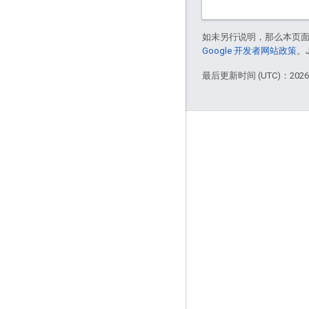
如未另行说明，那么本页
Google 开发者网站政策
。
最后更新时间 (UTC)：2026-
互动
Google Developer Program
Google Developer Groups
Google Developer Experts
Accelerators
Google Cloud & NVIDIA