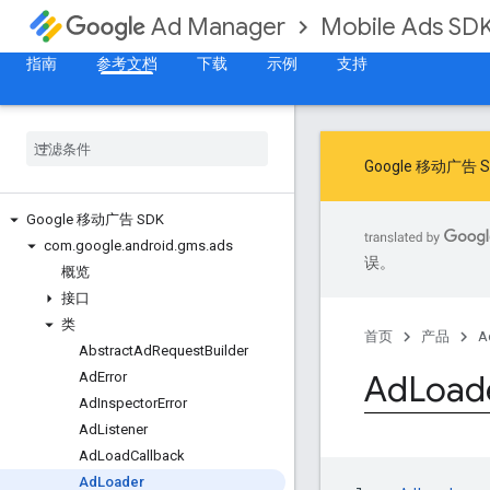
Mobile Ads SD
Ad Manager
指南
参考文档
下载
示例
支持
Google 移动
Google 移动广告 SDK
com
.
google
.
android
.
gms
.
ads
误。
概览
接口
类
首页
产品
A
Abstract
Ad
Request
Builder
Ad
Load
Ad
Error
Ad
Inspector
Error
Ad
Listener
Ad
Load
Callback
Ad
Loader