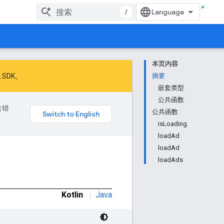
/
本页内容
 SDK
。
摘要
嵌套类型
公共函数
含错
公共函数
isLoading
loadAd
loadAd
loadAds
Kotlin
|
Java