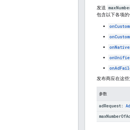
发送
maxNumbe
包含以下各项的
onCustom
onCustom
onNative
onUnifie
onAdFail
发布商应在这些
参数
ad
Request:
A
max
Number
Of
A