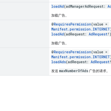
loadAd
(adManagerAdRequest:
A
加载广告。
@
RequiresPermission
(value =
Manifest.permission.INTERNET
loadAd
(adRequest:
AdRequest
!
加载广告。
@
RequiresPermission
(value =
Manifest.permission.INTERNET
loadAds
(adRequest:
AdRequest
maxNumberOfAds
发送
广告的请求。