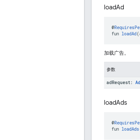
load
Ad
@
RequiresPe
fun 
loadAd
(
加载广告。
参数
ad
Request:
A
load
Ads
@
RequiresPe
fun 
loadAds