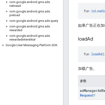
com
.
google
.
android
.
gms
.
ads
.
nativead
fun 
isLoadi
com
.
google
.
android
.
gms
.
ads
.
preload
com
.
google
.
android
.
gms
.
ads
.
query
如果广告正在加
com
.
google
.
android
.
gms
.
ads
.
rewarded
com
.
google
.
android
.
gms
.
ads
.
load
Ad
rewardedinterstitial
Google User Messaging Platform SDK
fun 
loadAd
(
加载广告。
参数
ad
Manager
Ad
R
Request
!