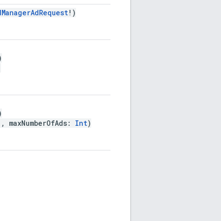
dManagerAdRequest
!)
)
)
)
!, maxNumberOfAds:
Int
)