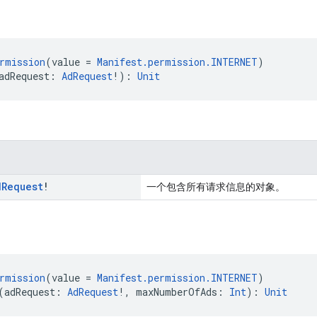
rmission
(value = 
Manifest.permission.INTERNET
)
adRequest: 
AdRequest
!): 
Unit
d
Request
!
一个包含所有请求信息的对象。
rmission
(value = 
Manifest.permission.INTERNET
)
(adRequest: 
AdRequest
!, maxNumberOfAds: 
Int
): 
Unit