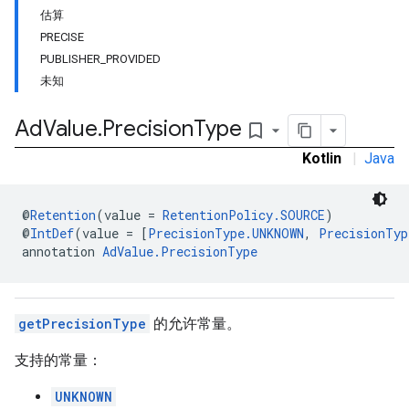
估算
PRECISE
PUBLISHER_PROVIDED
n
未知
Ad
Value
.
Precision
Type
bookmark_border
customevent
Kotlin
|
Java
tb
@
Retention
(value = 
RetentionPolicy.SOURCE
)
@
IntDef
(value = [
PrecisionType.UNKNOWN
, 
PrecisionTyp
annotation 
AdValue.PrecisionType
rstitial
getPrecisionType
的允许常量。
支持的常量：
UNKNOWN