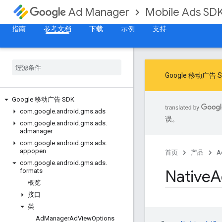
Mobile Ads SD
Ad Manager
指南
参考文档
下载
示例
支持
Google 移动
Google 移动广告 SDK
com
.
google
.
android
.
gms
.
ads
误。
com
.
google
.
android
.
gms
.
ads
.
admanager
com
.
google
.
android
.
gms
.
ads
.
appopen
首页
产品
A
com
.
google
.
android
.
gms
.
ads
.
Native
A
formats
概览
接口
类
Ad
Manager
Ad
View
Options