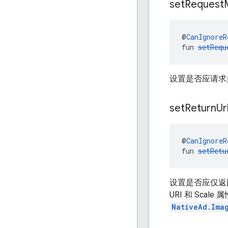
set
Request
@
CanIgnoreR
fun 
setRequ
设置是否应请求多
set
Return
Ur
@
CanIgnoreR
fun 
setRetu
设置是否应仅返
URI 和 Scale
NativeAd.Ima