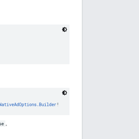
NativeAdOptions.Builder
!
se
。