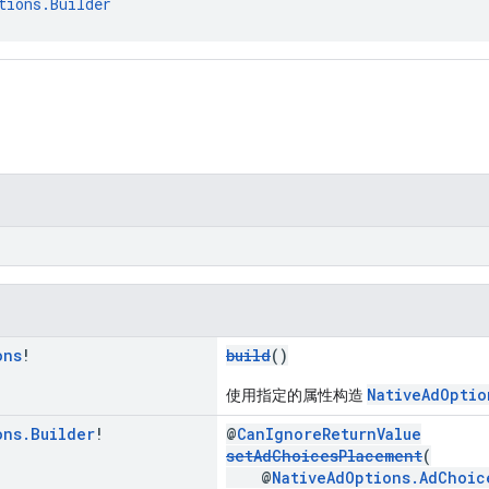
tions.Builder
ons
!
build
()
NativeAdOptio
使用指定的属性构造
ons
.
Builder
!
@
CanIgnoreReturnValue
setAdChoicesPlacement
(
@
NativeAdOptions.AdChoic