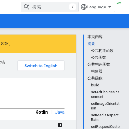
/
本页内容
 SDK
。
摘要
公共构造函数
公共函数
含错
公共构造函数
构建器
公共函数
build
setAdChoicesPla
cement
setImageOrientat
ion
Kotlin
|
Java
setMediaAspect
Ratio
setRequestCusto