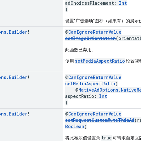
adChoicesPlacement:
Int
)
设置“广告选项”图标（如果有）的展示
ons
.
Builder
!
@
CanIgnoreReturnValue
setImageOrientation
(orienta
此函数已弃用。
setMediaAspectRatio
使用
设置视
ons
.
Builder
!
@
CanIgnoreReturnValue
setMediaAspectRatio
(
@
NativeAdOptions.NativeM
aspectRatio:
Int
)
ons
.
Builder
!
@
CanIgnoreReturnValue
setRequestCustomMuteThisAd
(r
Boolean
)
true
将此布尔值设置为
可请求自定义版