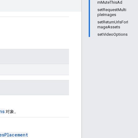
mMuteThisAd
setRequestMulti
pleImages
setReturnUrlsForI
mageAssets
setVideoOptions
ns
对象。
esPlacement