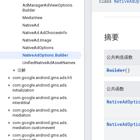
class 
NativeAdOp
Ad
Manager
Ad
View
Options
.
Builder
Media
View
Native
Ad
Native
Ad
.
Ad
Choices
Info
摘要
Native
Ad
.
Image
Native
Ad
Options
Native
Ad
Options
.
Builder
公共构造函数
Unified
Native
Ad
Asset
Names
Builder
()
注解
com
.
google
.
android
.
gms
.
ads
.
h5
com
.
google
.
android
.
gms
.
ads
.
公共函数
initialization
com
.
google
.
android
.
gms
.
ads
.
Native
Ad
Opti
interstitial
com
.
google
.
android
.
gms
.
ads
.
mediation
com
.
google
.
android
.
gms
.
ads
.
Native
Ad
Opti
mediation
.
customevent
com
.
google
.
android
.
gms
.
ads
.