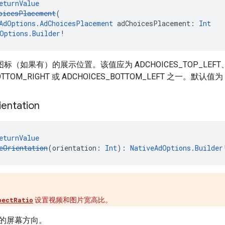
eturnValue
oicesPlacement
(
AdOptions.AdChoicesPlacement
 adChoicesPlacement: 
Int
Options.Builder
!
标（如果有）的展示位置。该值应为 ADCHOICES_TOP_LEFT、AD
OTTOM_RIGHT 或 ADCHOICES_BOTTOM_LEFT 之一。默认值为 
ientation
eturnValue
eOrientation
(orientation: 
Int
): 
NativeAdOptions.Builder
。
pectRatio
设置视频和图片宽高比。
的屏幕方向。