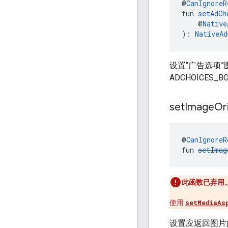
@
CanIgnoreR
fun 
setAdCh
    @
Native
): 
NativeAd
设置“广告选项”图
ADCHOICES_B
set
Image
Or
@
CanIgnoreR
fun 
setImag
此函数已弃用
使用
setMediaAs
设置应返回图片