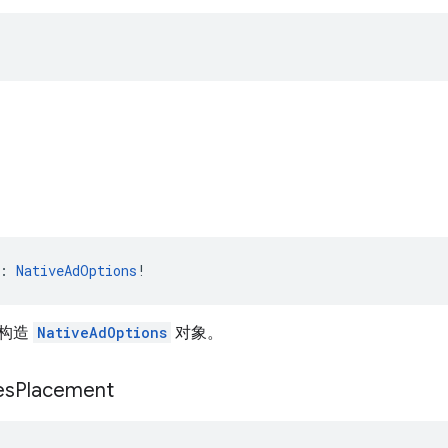
: 
NativeAdOptions
!
性构造
NativeAdOptions
对象。
es
Placement