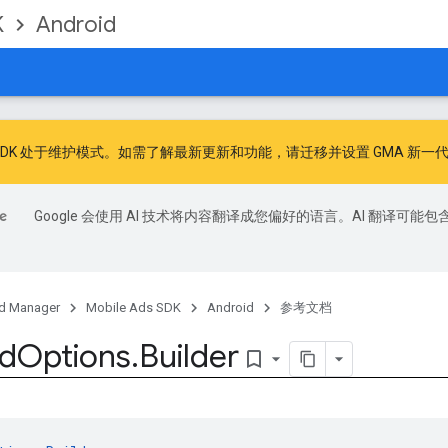
K
Android
广告 SDK 处于维护模式。如需了解最新更新和功能，请
迁移
并
设置 GMA 新一代
Google 会使用 AI 技术将内容翻译成您偏好的语言。AI 翻译可能包
d Manager
Mobile Ads SDK
Android
参考文档
d
Options
.
Builder
bookmark_border