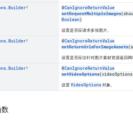
ons
.
Builder
!
@
CanIgnoreReturnValue
setRequestMultipleImages
(sho
Boolean
)
设置是否应请求多张图片。
ons
.
Builder
!
@
CanIgnoreReturnValue
setReturnUrlsForImageAssets
(
设置是否应仅针对图片素材资源返回网
ons
.
Builder
!
@
CanIgnoreReturnValue
setVideoOptions
(videoOption
VideoOptions
设置
对象。
函数