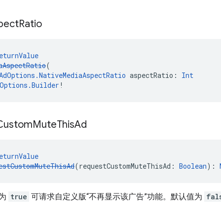
pect
Ratio
eturnValue
aAspectRatio
(
AdOptions.NativeMediaAspectRatio
 aspectRatio: 
Int
Options.Builder
!
Custom
Mute
This
Ad
eturnValue
estCustomMuteThisAd
(requestCustomMuteThisAd: 
Boolean
): 
置为
true
可请求自定义版“不再显示该广告”功能。默认值为
fal