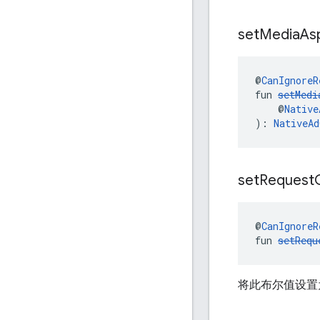
set
Media
As
@
CanIgnoreR
fun 
setMedi
    @
Native
): 
NativeAd
set
Request
@
CanIgnoreR
fun 
setRequ
将此布尔值设