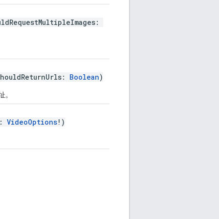
uldRequestMultipleImages:
shouldReturnUrls:
Boolean
)
址。
s:
VideoOptions
!)