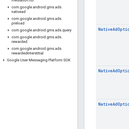
mediation
.
rtb
com
.
google
.
android
.
gms
.
ads
.
nativead
com
.
google
.
android
.
gms
.
ads
.
preload
Native
Ad
Opti
com
.
google
.
android
.
gms
.
ads
.
query
com
.
google
.
android
.
gms
.
ads
.
rewarded
com
.
google
.
android
.
gms
.
ads
.
rewardedinterstitial
Google User Messaging Platform SDK
Native
Ad
Opti
Native
Ad
Opti