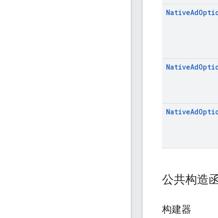
Native
Ad
Opti
Native
Ad
Opti
Native
Ad
Opti
公共构造
构建器