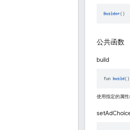
Builder
()
公共函数
build
fun 
build
()
使用指定的属
set
Ad
Choic