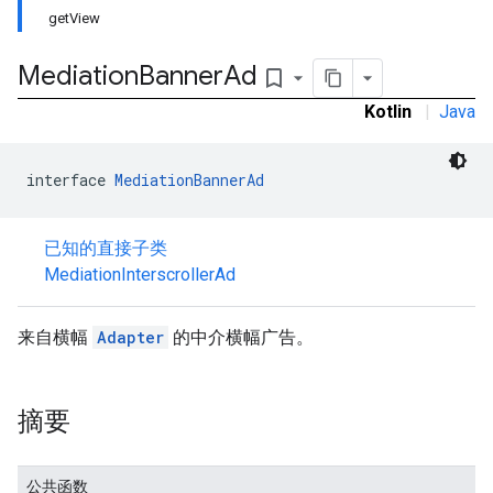
getView
Mediation
Banner
Ad
bookmark_border
Kotlin
|
Java
interface 
MediationBannerAd
已知的直接子类
MediationInterscrollerAd
来自横幅
Adapter
的中介横幅广告。
摘要
公共函数