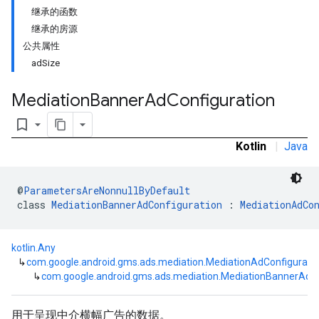
继承的函数
继承的房源
公共属性
adSize
Mediation
Banner
Ad
Configuration
bookmark_border
Kotlin
|
Java
customevent
@
ParametersAreNonnullByDefault
tb
class 
MediationBannerAdConfiguration
 : 
MediationAdCo
kotlin.Any
↳
com.google.android.gms.ads.mediation.MediationAdConfigurati
↳
com.google.android.gms.ads.mediation.MediationBannerAdCo
rstitial
用于呈现中介横幅广告的数据。