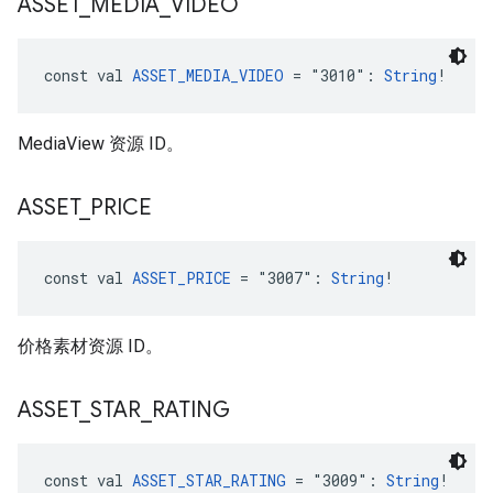
ASSET
_
MEDIA
_
VIDEO
const val 
ASSET_MEDIA_VIDEO
 = "3010": 
String
!
MediaView 资源 ID。
ASSET
_
PRICE
const val 
ASSET_PRICE
 = "3007": 
String
!
价格素材资源 ID。
ASSET
_
STAR
_
RATING
const val 
ASSET_STAR_RATING
 = "3009": 
String
!