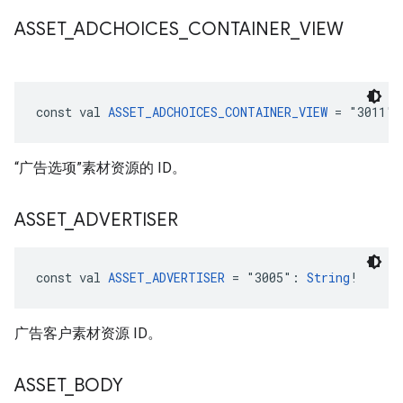
ASSET
_
ADCHOICES
_
CONTAINER
_
VIEW
const val 
ASSET_ADCHOICES_CONTAINER_VIEW
 = "3011":
“广告选项”素材资源的 ID。
ASSET
_
ADVERTISER
const val 
ASSET_ADVERTISER
 = "3005": 
String
!
广告客户素材资源 ID。
ASSET
_
BODY