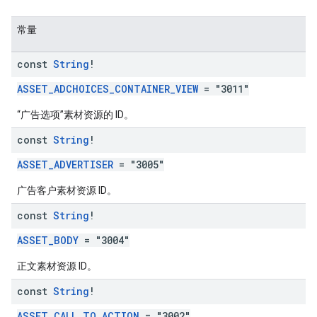
常量
const
String
!
ASSET_ADCHOICES_CONTAINER_VIEW
= "3011"
“广告选项”素材资源的 ID。
const
String
!
ASSET_ADVERTISER
= "3005"
广告客户素材资源 ID。
const
String
!
ASSET_BODY
= "3004"
正文素材资源 ID。
const
String
!
ASSET_CALL_TO_ACTION
= "3002"