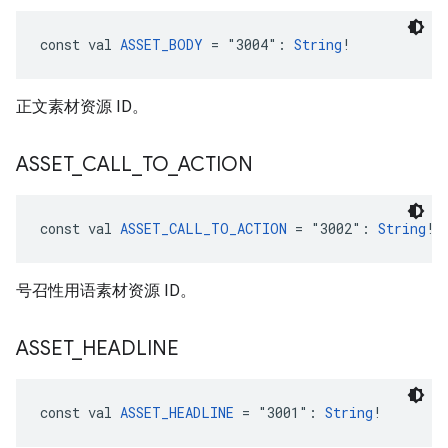
const val 
ASSET_BODY
 = "3004": 
String
!
正文素材资源 ID。
ASSET
_
CALL
_
TO
_
ACTION
const val 
ASSET_CALL_TO_ACTION
 = "3002": 
String
!
号召性用语素材资源 ID。
ASSET
_
HEADLINE
const val 
ASSET_HEADLINE
 = "3001": 
String
!