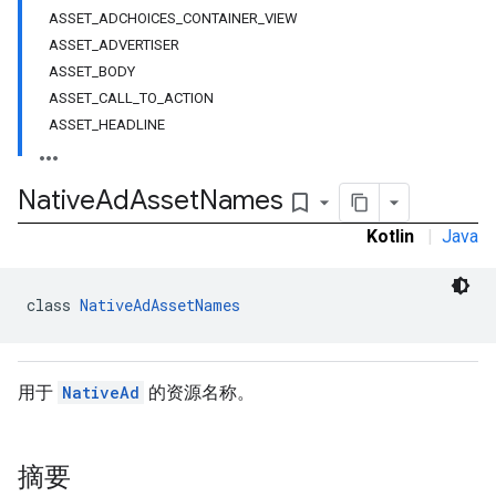
ASSET_ADCHOICES_CONTAINER_VIEW
ASSET_ADVERTISER
ASSET_BODY
ASSET_CALL_TO_ACTION
ASSET_HEADLINE
Native
Ad
Asset
Names
bookmark_border
Kotlin
|
Java
class 
NativeAdAssetNames
rstitial
用于
NativeAd
的资源名称。
摘要