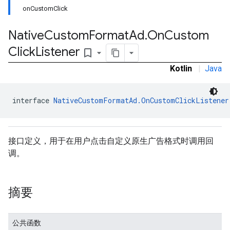
onCustomClick
Native
Custom
Format
Ad
.
On
Custom
Click
Listener
bookmark_border
Kotlin
|
Java
interface 
NativeCustomFormatAd.OnCustomClickListener
接口定义，用于在用户点击自定义原生广告格式时调用回
rstitial
调。
摘要
公共函数