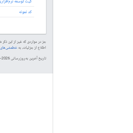
کیت توسعه نرم‌افزاری vOS
کد نمونه
جز در مواردی که غیر از این ذک
اطلاع از جزئیات، به
خطمشی‌های سایت elopers
تاریخ آخرین به‌روزرسانی 2026-04-23 به‌وقت ساعت هماهنگ جهانی.
تعامل
Google Developer Program
Google Developer Groups
Google Developer Experts
Accelerators
Google Cloud & NVIDIA