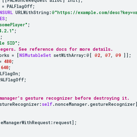
[[
PALNonceRequest
alloc
]
init
];
=
PALFlagOff
;
NSURL
URLWithString
:
@"https://example.com/desc?key=v
ES
;
somePlayer"
;
4.2.1"
;
;
le SID"
;
tegers. See reference docs for more details.
orks
=
[
NSMutableSet
setWithArray
:
@[
@2
,
@7
,
@9
]
];
=
480
;
640
;
ALFlagOn
;
PALFlagOff
;
manager's gesture recognizer before destroying it.
stureRecognizer
:
self
.
nonceManager
.
gestureRecognizer
ceManagerWithRequest
:
request
];