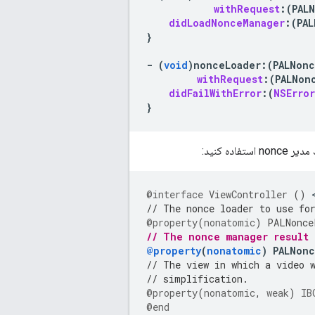
withRequest
:(
PAL
didLoadNonceManager
:(
PAL
}
-
(
void
)
nonceLoader
:
(
PALNonc
withRequest
:(
PALNon
didFailWithError
:(
NSError
}
@interface
ViewController
()
// The nonce loader to use fo
@property
(
nonatomic
)
PALNonce
// The nonce manager result 
@property
(
nonatomic
)
PALNon
// The view in which a video 
// simplification.
@property
(
nonatomic
,
weak
)
IB
@end