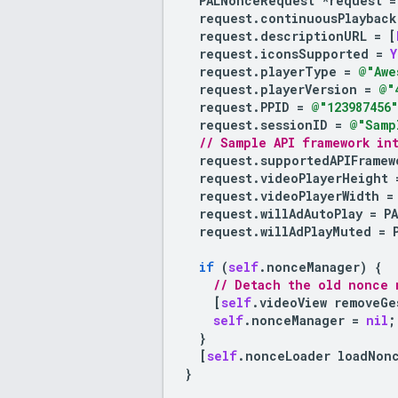
PALNonceRequest
*
request
=
request
.
continuousPlayback
request
.
descriptionURL
=
[
request
.
iconsSupported
=
Y
request
.
playerType
=
@"Awe
request
.
playerVersion
=
@"
request
.
PPID
=
@"123987456"
request
.
sessionID
=
@"Samp
// Sample API framework in
request
.
supportedAPIFramew
request
.
videoPlayerHeight
request
.
videoPlayerWidth
=
request
.
willAdAutoPlay
=
P
request
.
willAdPlayMuted
=
if
(
self
.
nonceManager
)
{
// Detach the old nonce 
[
self
.
videoView
removeGe
self
.
nonceManager
=
nil
;
}
[
self
.
nonceLoader
loadNon
}