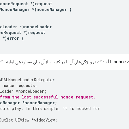
NonceRequest
*
)
request
NonceManager
*
)
nonceManager
{
eLoader
*
)
nonceLoader
ceRequest
*
)
request
*
)
error
{
فاده کنید:
<
PALNonceLoaderDelegate
r nonce requests.
Loader
*
nonceLoader
;
from the last successful nonce request.
ceManager
*
nonceManager
;
would play. In this sample, it is mocked for
Outlet
UIView
*
videoView
;