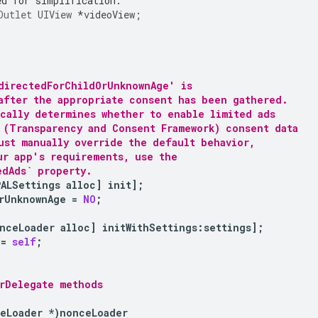
ed for simplification.
Outlet
UIView
*
videoView
;
directedForChildOrUnknownAge' is
after the appropriate consent has been gathered.
ically determines whether to enable limited ads
 (Transparency and Consent Framework) consent data
ust manually override the default behavior,
ur app's requirements, use the
edAds` property.
PALSettings
alloc
]
init
];
rUnknownAge
=
NO
;
nceLoader
alloc
]
initWithSettings
:
settings
];
=
self
;
rDelegate methods
eLoader
*
)
nonceLoader