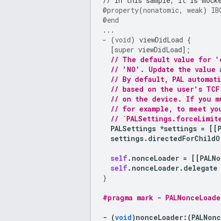
// In this sample, it is mock
@property
(
nonatomic
,
weak
)
IB
@end
...
-
(
void
)
viewDidLoad
{
[
super
viewDidLoad
];
// The default value for '
// 'NO'. Update the value 
// By default, PAL automat
// based on the user's TCF
// on the device. If you m
// for example, to meet yo
// `PALSettings.forceLimit
PALSettings
*
settings
=
[[
settings
.
directedForChildO
self
.
nonceLoader
=
[[
PALNo
self
.
nonceLoader
.
delegate
}
#pragma mark - PALNonceLoade
-
(
void
)
nonceLoader
:
(
PALNonc