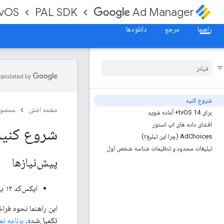
tvOS
PAL SDK
Ad Manager
راهنما
مرجع
دانلودها
شروع کنید
صفحه اصلی
محصول
برای tv
OS 14+ آماده شوید
افشای داده های اپ استور
شروع کنید
Choices (چرا این تبلیغ؟)
Ad
تبلیغات محدود و تنظیمات شناسه شخص اول
پیش‌نیازها
ایکس‌کد ۱۳ یا بالاتر
تکمیل‌شده،
برنامه نمونه S