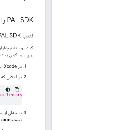
PAL SDK را به پروژه خود اضافه کنید
نصب PAL SDK با استفاده از Swift Package Manager
کیت توسعه نرم‌افزار (SDK) کتابخانه Programmatic Access از نسخه ۲.۵.۳ به 
برای وارد کردن بسته Swift، مراحل زیر را دنبال کنی
در Xcode، با رفتن به مسیر
در اعلانی که ظاهر می‌شو
ss-library-tvos
نسخه‌ای از بسته PAL SDK Swift که می‌خواهید استفاده کنید را انتخاب کنید. برای پروژه‌ها
نسخه Up to Next Major Version