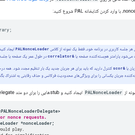
rary
;
 هر جلسه کاربری در برنامه خود، فقط یک نمونه از کلاس
PALNonceLoader
ایجاد کنید
 می‌شود پارامتر هم‌بسته‌کننده صفحه یا
&correlator
در طول عمر یک صفحه یا جلسه کا
یان یا
&scor
کنترل دارید که باید برای هر جریان جدید یک بار تنظیم مجدد شود. همه درخ
ه‌کننده جریان یکسانی را برای ویژگی‌های محدودیت فرکانس و حذف رقابتی به اشتراک بگذار
ونه از
PALNonceLoader
ایجاد کنید و stubهایی را برای دو متد delegate اضافه کنید:
<
PALNonceLoaderDelegate
for nonce requests.
eLoader
*
nonceLoader
;
would play.