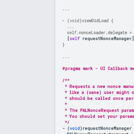
...
-
(
void
)
viewDidLoad
{
...
self
.
nonceLoader
.
delegate
=
[
self
requestNonceManager
}
...
#pragma mark - UI Callback m
/**
 * Requests a new nonce mana
 * like a (sane) user might 
 * should be called once per
 *
 * The PALNonceRequest param
 * You should set your param
 */
-
(
void
)
requestNonceManager