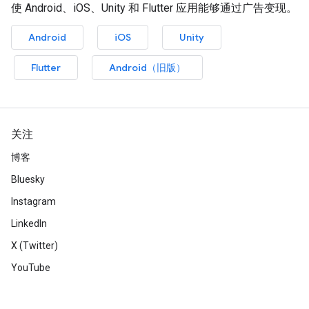
使 Android、iOS、Unity 和 Flutter 应用能够通过广告变现。
Android
iOS
Unity
Flutter
Android（旧版）
关注
博客
Bluesky
Instagram
LinkedIn
X (Twitter)
YouTube