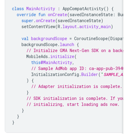
class
MainActivity
:
AppCompatActivity
()
{
override
fun
onCreate
(
savedInstanceState
:
Bun
super
.
onCreate
(
savedInstanceState
)
setContentView
(
R
.
layout
.
activity_main
)
val
backgroundScope
=
CoroutineScope
(
Dispat
backgroundScope
.
launch
{
// Initialize 
GMA Next-Gen SDK
 on a backg
MobileAds
.
initialize
(
this
@MainActivity
,
// Sample AdMob app ID: ca-app-pub-3940
InitializationConfig
.
Builder
(
"
SAMPLE_AP
)
{
// Adapter initialization is complete.
}
// SDK initialization is complete. If you
// initializing, start loading ads now.
}
}
}