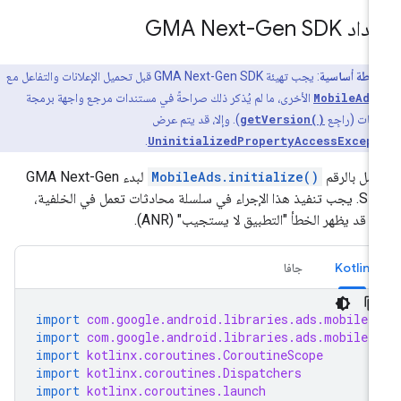
عداد
GMA Next-Gen SDK
نقطة أساسية
: يجب تهيئة
GMA Next-Gen SDK
قبل تحميل الإعلانات والتفاعل مع
MobileAds
الأخرى، ما لم يُذكر ذلك صراحةً في مستندات مرجع واجهة برمجة
يقات (راجِع
getVersion()
). وإلا، قد يتم عرض
.
UninitializedPropertyAccessExcep
ّصِل بالرقم
MobileAds.initialize()
لبدء
GMA Next-Gen
SD
. يجب تنفيذ هذا الإجراء في سلسلة محادثات تعمل في الخلفية،
لا قد يظهر الخطأ "التطبيق لا يستجيب" (ANR).
Kotlin
جافا
import
com.google.android.libraries.ads.mobile.
import
com.google.android.libraries.ads.mobile.
import
kotlinx.coroutines.CoroutineScope
import
kotlinx.coroutines.Dispatchers
import
kotlinx.coroutines.launch