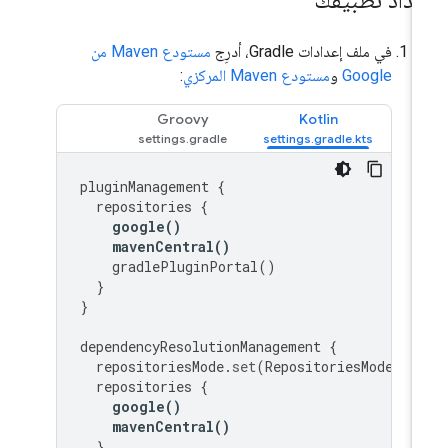
عداد تطبيقك
في ملف إعدادات Gradle، أدرِج
مستودع Maven من
Google
و
مستودع Maven المركزي
:
Groovy
Kotlin
pluginManagement
{
repositories
{
google
()
mavenCentral
()
gradlePluginPortal
()
}
}
dependencyResolutionManagement
{
repositoriesMode
.
set
(
RepositoriesMode
.
FA
repositories
{
google
()
mavenCentral
()
}