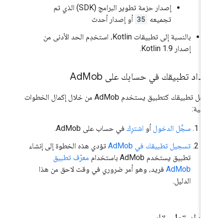
إصدار حزمة تطوير البرامج (SDK) الذي تم
تجميعه
35
أو إصدار أحدث
بالنسبة إلى تطبيقات Kotlin، استخدِم الحد الأدنى من
إصدار Kotlin 1.9.
داد تطبيقك في حسابك على Ad
Mob
سجِّل تطبيقك كتطبيق يستخدم AdMob من خلال إكمال الخطوات
تالية:
سجِّل الدخول
أو
اشترِك
في حساب على AdMob.
تسجيل تطبيقك في AdMob
تؤدي هذه الخطوة إلى إنشاء
تطبيق يستخدم AdMob باستخدام
معرّف تطبيق
AdMob
فريد، وهو أمر ضروري في وقت لاحق من هذا
الدليل.