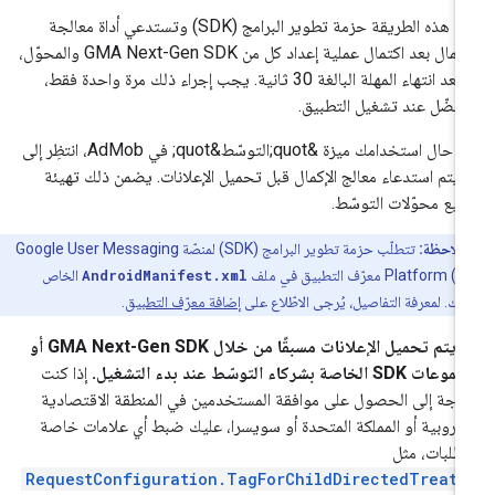
تُعدّ هذه الطريقة حزمة تطوير البرامج (SDK) وتستدعي أداة معالجة
إكمال بعد اكتمال عملية إعداد كل من
GMA Next-Gen SDK
والمحوّل،
أو بعد انتهاء المهلة البالغة 30 ثانية. يجب إجراء ذلك مرة واحدة فقط،
ُفضّل عند تشغيل التطبيق.
في حال استخدامك ميزة &quot;التوسّط&quot; في AdMob، انتظِر إلى
 يتم استدعاء معالج الإكمال قبل تحميل الإعلانات. يضمن ذلك تهيئة
يع محوّلات التوسّط.
ملاحظة:
تتطلّب حزمة تطوير البرامج (SDK) لمنصّة Google User Messaging
Plat) معرّف التطبيق في ملف
AndroidManifest.xml
الخاص
قك. لمعرفة التفاصيل، يُرجى الاطّلاع على
إضافة معرّف التطبيق
.
 يتم تحميل الإعلانات مسبقًا من خلال
GMA Next-Gen SDK
أو
 SDK الخاصة بشركاء التوسّط عند بدء التشغيل.
إذا كنت
اجة إلى الحصول على موافقة المستخدمين في المنطقة الاقتصادية
أوروبية أو المملكة المتحدة أو سويسرا، عليك ضبط أي علامات خاصة
لطلبات، مثل
RequestConfiguration.TagForChildDirectedTreatm