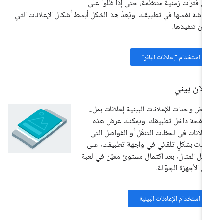
ى فترات زمنية منتظمة، حتى إذا ظلّوا على
شاشة نفسها في تطبيقك. ويُعدّ هذا الشكل أبسط أشكال الإعلانات التي
كن تنفيذها.
استخدام "إعلانات البانر"
لان بيني
رض وحدات الإعلانات البينية إعلانات بملء
صفحة داخل تطبيقك. ويمكنك عرض هذه
إعلانات في لحظات التنقّل أو الفواصل التي
دث بشكلٍ تلقائي في واجهة تطبيقك، على
يل المثال، بعد اكتمال مستوىً معيّن في لعبة
ى الأجهزة الجوّالة.
استخدام الإعلانات البينية