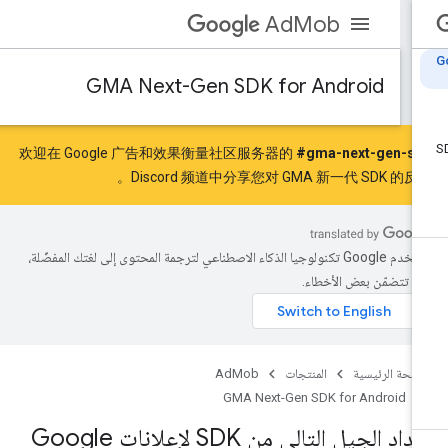
AdMob
GMA Next-Gen SDK for Android
欢迎在 Google 广告和效果衡量社区服务器的
#gma-next-gen-sd
Discord 频道中分享您对 GMA 新一代 SDK 的反馈
تستخدم Google تكنولوجيا الذكاء الاصطناعي لترجمة المحتوى إلى لغتك المفضّلة،
د تتضمّن بعض الأخطاء.
صفحة الرئيسية
المنتجات
AdMob
GMA Next-Gen SDK for Android
إعداد الجيل التالي من SDK لإعلانات Google