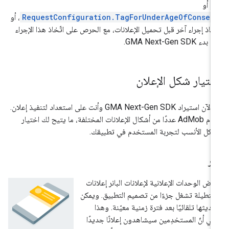
n
أو
RequestConfiguration.TagForUnderAgeOfConsen
، أو
ّخاذ إجراء آخر قبل تحميل الإعلانات، مع الحرص على اتّخاذ هذا الإجراء
ل بدء
GMA Next-Gen SDK
.
ختيار شكل الإعلان
 الآن استيراد
GMA Next-Gen SDK
وأنت على استعداد لتنفيذ إعلان.
تقدّم AdMob عددًا من أشكال الإعلانات المختلفة، ما يتيح لك اختيار
شكل الأنسب لتجربة المستخدم في تطبيقك.
نر
رض الوحدات الإعلانية لإعلانات البانر إعلانات
تطيلة تشغل جزءًا من تصميم التطبيق. ويمكن
ديثها تلقائيًا بعد فترة زمنية معيّنة. وهذا
ني أنّ المستخدِمين سيشاهدون إعلانًا جديدًا