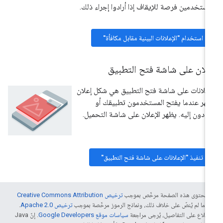
مستخدمين فرصة للإيقاف إذا أرادوا إجراء ذلك.
استخدام "الإعلانات البينية مقابل مكافأة"
علان على شاشة فتح التطبيق
إعلانات على شاشة فتح التطبيق هي شكل إعلان
هر عندما يفتح المستخدمون تطبيقك أو
ودون إليه. يظهر الإعلان على شاشة التحميل.
تنفيذ "الإعلانات على شاشة فتح التطبيق"
ّ محتوى هذه الصفحة مرخّص بموجب
ترخيص Creative Commons Attribution
4‏
ما لم يُنصّ على خلاف ذلك، ونماذج الرموز مرخّصة بموجب
ترخيص Apache 2.0‏
.
اطّلاع على التفاصيل، يُرجى مراجعة
سياسات موقع Google Developers‏
. إنّ Java