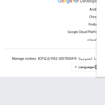
Andro
Chrom
Fireba
Google Cloud Platfo
ّ المنتجات
بنود
الخصوصية
ICP证合字B2-20070004号
Manage cookies