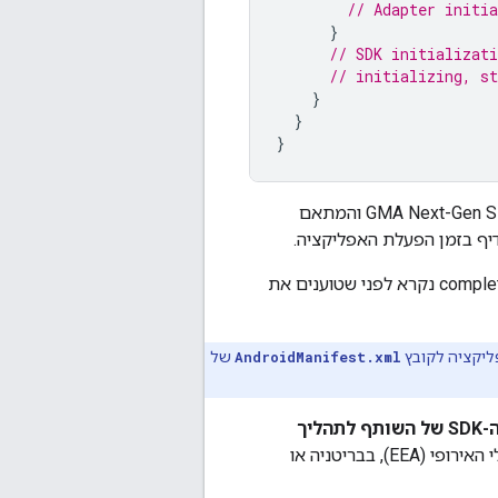
// Adapter initi
}
// SDK initializat
// initializing, st
}
}
}
GMA Next-Gen 
והמתאם
אם אתם משתמשים בתהליך בחירת הרשת ב-AdMob, צריך להמתין עד שה-completion handler נקרא לפני שטוענים את
AndroidManifest.xml
של
או על ידי ערכות ה-SDK של השותף לתהליך
אם אתם צריכים לקבל הסכמה ממשתמשים באזור הכלכלי האירופי (EEA), בבריטניה או