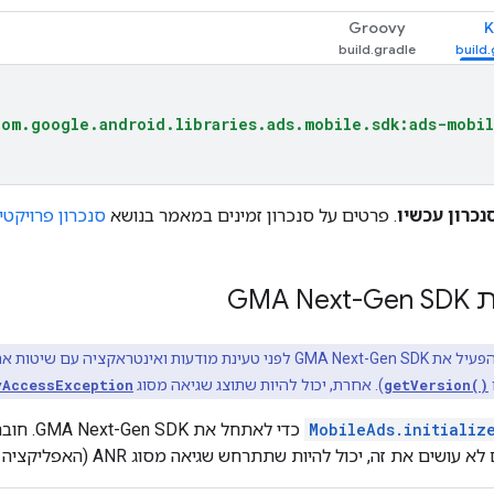
Groovy
K
com.google.android.libraries.ads.mobile.sdk:ads-mobil
נכרון עכשיו
. פרטים על סנכרון זמינים במאמר בנושא
סנכרון פרויקטים ע
ת
GMA Next-Gen SDK
הפעיל את
GMA Next-Gen SDK
לפני טעינת מודעות ואינטראקציה עם שיטות א
getVersion()
). אחרת, יכול להיות שתוצג שגיאה מסוג
yAccessException
MobileAds.initializ
כדי לאתחל את
GMA Next-Gen SDK
. חוב
ם את זה, יכול להיות שתתרחש שגיאה מסוג ANR (האפליקציה לא מגיבה).