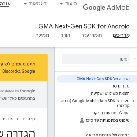
תיעוד
דוגמאות
עזרה 
AdMob
GMA Next-Gen SDK for Android
מדריכים
חומרי עזר
הורד
תמיכה
אתם מוזמנים לשתף את המשוב ש
Google ב-Discord.
הגדרה של GMA Next-Gen SDK
נתוני גרסה
הוצאה משימוש ושקיעה
בתרגומים כאלו עשויו
מעבר מ-Google Mobile Ads SDK (גרסה
קודמת)
הפעלת מודעות בדיקה
דף הבית
מוצרים
שימוש במיומנויות של סוכן
הגדרה של xt-Gen SDK
בחירה של פורמט מודעה