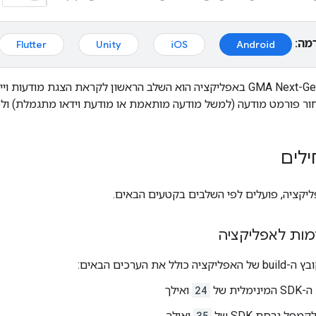
מה:
Flutter
Unity
iOS
Android
GMA Next-Ge
באפליקציה הוא השלב הראשון לקראת הצגת מודעות ויי
לים
ליקציה, פועלים לפי השלבים בקטעים הבאים.
מות לאפליקציה
ולל את הערכים הבאים:
ימלית של
24
ואילך
מפל גרסת SDK של
35
ואילך