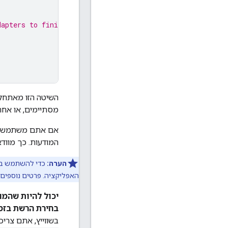
dapters to finish
השיטה הזו מאתחלת את ה-SDK ומפעילה listener השלמ
מסתיימים, או אחרי זמן קצוב לתפוגה של 30 שניות
המודעות. כך מוו
הערה:
כדי להשתמש ב-Google User Messaging Platform (UMP) SDK, צריך להוסיף את מזהה האפליקציה
האפליקציה. פרטים נוספים
יכול להיות שהמו
בחירת הרשת בזמ
בשווייץ, אתם צרי