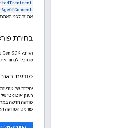
ctedTreatment
rAgeOfConsent
את זה לפני האתח
בחירת פור
הקובץ
t-Gen SDK
שתוכלו לבחור את
מודעת באנר
יחידות של מודעות
רענון אוטומטי של
מודעה חדשה במרווח
פורמט המודעה הפ
הטמעה של מו