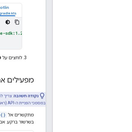
otlin
e-sdk:1.2.1"
)
לוחצים על
ס
מפעילים א
נקודה חשובה
: צריך ל
במסמכי הפניית ה-API (ראו
מתקשרים אל
e()
בשרשור ברקע. אם לא עושי