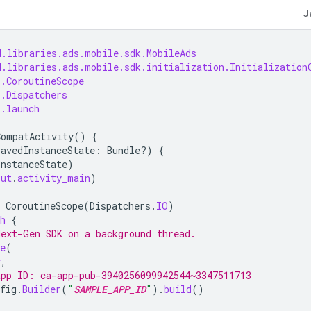
J
d.libraries.ads.mobile.sdk.MobileAds
d.libraries.ads.mobile.sdk.initialization.Initialization
s.CoroutineScope
s.Dispatchers
s.launch
CompatActivity
()
{
savedInstanceState
:
Bundle?)
{
InstanceState
)
out
.
activity_main
)
CoroutineScope
(
Dispatchers
.
IO
)
h
{
Next-Gen SDK
 on a background thread.
e
(
y
,
app ID: ca-app-pub-3940256099942544~3347511713
fig
.
Builder
(
"
SAMPLE_APP_ID
"
).
build
()