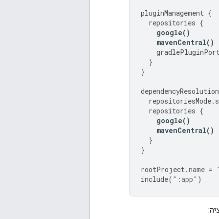
pluginManagement
{
repositories
{
google
()
mavenCentral
()
gradlePluginPor
}
}
dependencyResolutio
repositoriesMode
.
s
repositories
{
google
()
mavenCentral
()
}
}
rootProject
.
name
=
include
(
":app"
)