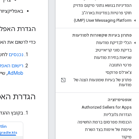
המדיניות בנושא נתוני מיקום מדויק
באפליקציות Kotlin, צריך להשתמש בגרסת Kotlin 1.9 ל
חוקי פרטיות במדינות בארה"ב
User Messaging Platform‏ (UMP)
הגדרת האפליק
פתרון בעיות שקשורות למודעות
כדי לרשום את האפל
הכלי לבדיקת מודעות
בדיקת סוגי קריאייטיב
נכנסים
לחשבון b
שגיאות בחירת מודעות
רישום האפליקצ
פרטי התגובה
AdMob
, שי
צ'ארלס פרוקסי
פתרון של בעיות שמונעות הצגה של
מודעות
הגדרת האפ
אופטימיזציה
Authorized Sellers for Apps
בקובץ ההגדרות של Gradle
הגדרות גלובליות
הכנסות מפרסום ברמת החשיפה
tlin
אימות של אימות בצד השרת
מיקוד