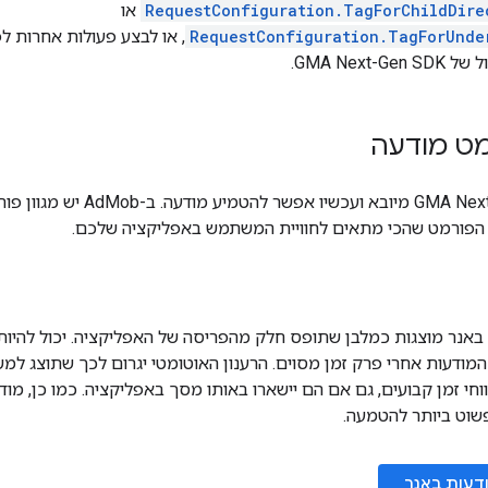
RequestConfiguration.TagForChildDire
או
RequestConfiguration.TagForUnde
, או לבצע פעולות אחרות ל
ול של
GMA Next-Gen SDK
.
מט מודעה
GMA Nex
מיובא ועכשיו אפשר להטמיע
 הפורמט שהכי מתאים לחוויית המשתמש באפליקציה שלכם.
 באנר מוצגות כמלבן שתופס חלק מהפריסה של האפליקציה. יכול להיו
 המודעות אחרי פרק זמן מסוים. הרענון האוטומטי יגרום לכך שתוצג ל
י זמן קבועים, גם אם הם יישארו באותו מסך באפליקציה. כמו כן, מוד
שוט ביותר להטמעה.
דעות באנר