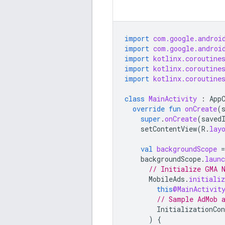
import
com.google.androi
import
com.google.androi
import
kotlinx.coroutine
import
kotlinx.coroutine
import
kotlinx.coroutine
class
MainActivity
:
App
override
fun
onCreate
(
super
.
onCreate
(
saved
setContentView
(
R
.
lay
val
backgroundScope
=
backgroundScope
.
launc
// Initialize 
GMA 
MobileAds
.
initializ
this
@MainActivit
// Sample AdMob 
InitializationCon
)
{