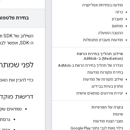
מודעה בפתיחת אפליקציה
כרזה
בחירת פלטפור
מעברון
מותאם
ההטבה הופעלה
השילוב של
n SDK
מודעות מעברון מתגמלות
ה-SDK, אפשר לבחור פורמט מודעה (למשל מודעה מותאמת או מודעת וידאו מתגמלת) ולפעול לפי השלבים להטמעה שלו.
שילוב תהליך בחירת הרשת
(Mediation) ב-Ad
Mob
לפני שמתחי
הגדרה של תהליך בחירת הרשת ב-Ad
Mob
בחירת מקורות מודעות
כדי להכין את האפ
שילוב מקורות של מודעות
פתרון בעיות בבידינג
יצירת אירועים מותאים אישית
דרישות מוקד
בקרה על הפרטיות
מוודאים שקובץ ה-build של האפליקציה כ
שיטות
גרסת ה-SDK המינ
מצבי הצגת מודעות
גילוי נאות לגבי נתוני Google Play
צריך לק