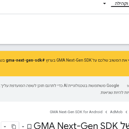
וקהילה
לכם על GMA Next-Gen SDK בערוץ
#gma-next-gen-sdk
בשר
‫Google משתמשת בטכנולוגיית AI כדי לתרגם תוכן לשפה המועדפת עליך.
ת להיות שגיאות.
GMA Next-Gen SDK for Android
AdMob
GMA Ne
bookmark_border