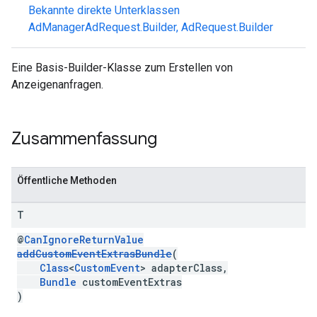
Bekannte direkte Unterklassen
AdManagerAdRequest.Builder
,
AdRequest.Builder
n
Eine Basis-Builder-Klasse zum Erstellen von
Anzeigenanfragen.
customevent
tb
Zusammenfassung
Öffentliche Methoden
rstitial
T
@
CanIgnoreReturnValue
addCustomEventExtrasBundle
(
Class
<
CustomEvent
> adapterClass,
Bundle
customEventExtras
)