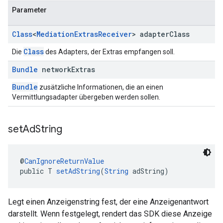
Parameter
Class
<
Mediation
Extras
Receiver
> adapter
Class
Class
Die
des Adapters, der Extras empfangen soll.
Bundle
network
Extras
Bundle
zusätzliche Informationen, die an einen
Vermittlungsadapter übergeben werden sollen.
set
Ad
String
@
CanIgnoreReturnValue
public T 
setAdString
(
String
 adString)
Legt einen Anzeigenstring fest, der eine Anzeigenantwort
darstellt. Wenn festgelegt, rendert das SDK diese Anzeige