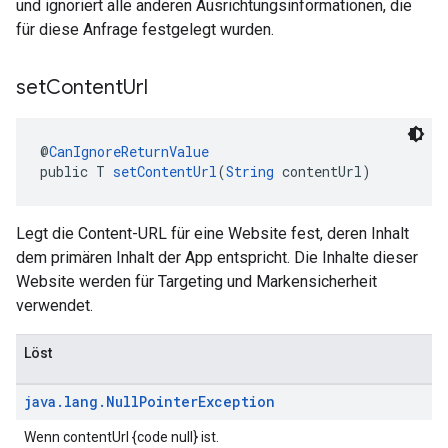
und ignoriert alle anderen Ausrichtungsinformationen, die
für diese Anfrage festgelegt wurden.
set
Content
Url
@
CanIgnoreReturnValue
public T 
setContentUrl
(
String
 contentUrl)
Legt die Content-URL für eine Website fest, deren Inhalt
dem primären Inhalt der App entspricht. Die Inhalte dieser
Website werden für Targeting und Markensicherheit
verwendet.
Löst
java
.
lang
.
Null
Pointer
Exception
Wenn contentUrl {code null} ist.