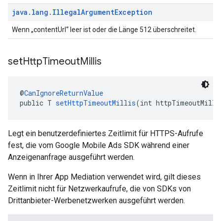
java
.
lang
.
Illegal
Argument
Exception
Wenn „contentUrl“ leer ist oder die Länge 512 überschreitet.
set
Http
Timeout
Millis
@
CanIgnoreReturnValue
public T 
setHttpTimeoutMillis
(int httpTimeoutMilli
Legt ein benutzerdefiniertes Zeitlimit für HTTPS-Aufrufe
fest, die vom Google Mobile Ads SDK während einer
Anzeigenanfrage ausgeführt werden.
Wenn in Ihrer App Mediation verwendet wird, gilt dieses
Zeitlimit nicht für Netzwerkaufrufe, die von SDKs von
Drittanbieter-Werbenetzwerken ausgeführt werden.