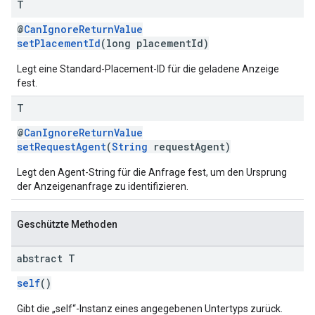
T
@
CanIgnoreReturnValue
setPlacementId
(long placementId)
Legt eine Standard-Placement-ID für die geladene Anzeige
fest.
T
@
CanIgnoreReturnValue
setRequestAgent
(
String
requestAgent)
Legt den Agent-String für die Anfrage fest, um den Ursprung
der Anzeigenanfrage zu identifizieren.
Geschützte Methoden
abstract T
self
()
Gibt die „self“-Instanz eines angegebenen Untertyps zurück.