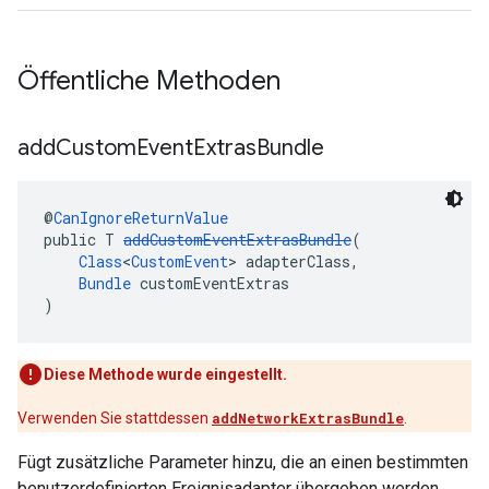
Öffentliche Methoden
add
Custom
Event
Extras
Bundle
@
CanIgnoreReturnValue
public T 
addCustomEventExtrasBundle
(
Class
<
CustomEvent
> adapterClass,
Bundle
 customEventExtras
)
Diese Methode wurde eingestellt.
Verwenden Sie stattdessen
addNetworkExtrasBundle
.
Fügt zusätzliche Parameter hinzu, die an einen bestimmten
benutzerdefinierten Ereignisadapter übergeben werden