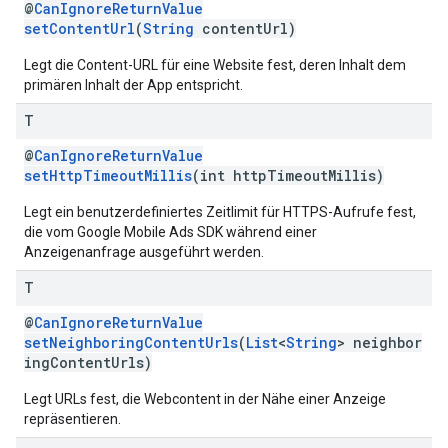
@
CanIgnoreReturnValue
setContentUrl
(
String
contentUrl)
Legt die Content-URL für eine Website fest, deren Inhalt dem
primären Inhalt der App entspricht.
T
@
CanIgnoreReturnValue
setHttpTimeoutMillis
(int httpTimeoutMillis)
Legt ein benutzerdefiniertes Zeitlimit für HTTPS-Aufrufe fest,
die vom Google Mobile Ads SDK während einer
Anzeigenanfrage ausgeführt werden.
T
@
CanIgnoreReturnValue
setNeighboringContentUrls
(
List
<
String
> neighbor
ingContentUrls)
Legt URLs fest, die Webcontent in der Nähe einer Anzeige
repräsentieren.