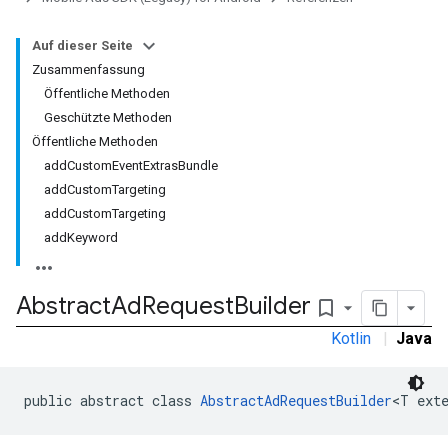
Auf dieser Seite
Zusammenfassung
Öffentliche Methoden
Geschützte Methoden
Öffentliche Methoden
addCustomEventExtrasBundle
addCustomTargeting
addCustomTargeting
addKeyword
Abstract
Ad
Request
Builder
bookmark_border
Kotlin
|
Java
public abstract class 
AbstractAdRequestBuilder
<T ext
r