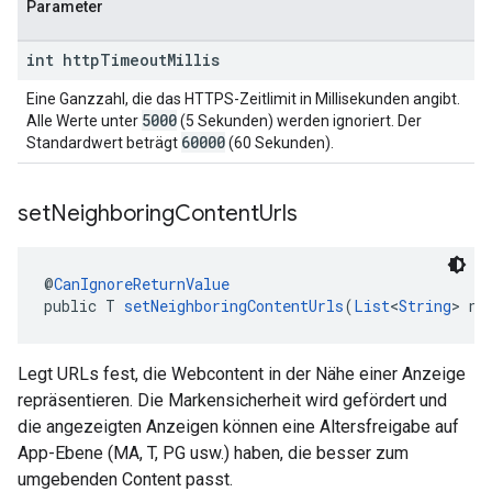
Parameter
int http
Timeout
Millis
Eine Ganzzahl, die das HTTPS-Zeitlimit in Millisekunden angibt.
5000
Alle Werte unter
(5 Sekunden) werden ignoriert. Der
60000
Standardwert beträgt
(60 Sekunden).
set
Neighboring
Content
Urls
@
CanIgnoreReturnValue
public T 
setNeighboringContentUrls
(
List
<
String
> ne
Legt URLs fest, die Webcontent in der Nähe einer Anzeige
repräsentieren. Die Markensicherheit wird gefördert und
die angezeigten Anzeigen können eine Altersfreigabe auf
App-Ebene (MA, T, PG usw.) haben, die besser zum
umgebenden Content passt.