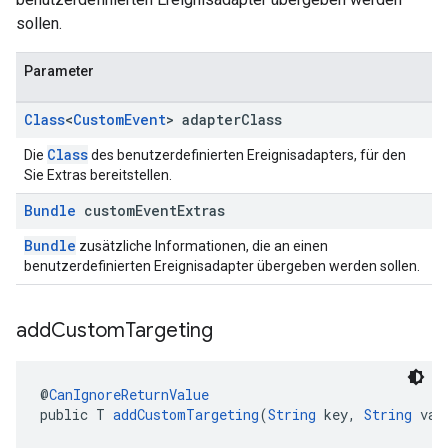
sollen.
Parameter
Class
<
Custom
Event
> adapter
Class
Class
Die
des benutzerdefinierten Ereignisadapters, für den
Sie Extras bereitstellen.
Bundle
custom
Event
Extras
Bundle
zusätzliche Informationen, die an einen
benutzerdefinierten Ereignisadapter übergeben werden sollen.
add
Custom
Targeting
@
CanIgnoreReturnValue
public T 
addCustomTargeting
(
String
 key, 
String
 val