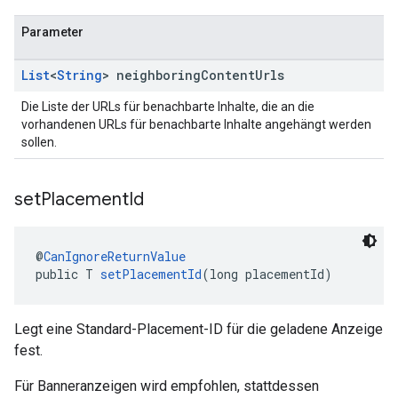
Parameter
List
<
String
> neighboring
Content
Urls
Die Liste der URLs für benachbarte Inhalte, die an die
vorhandenen URLs für benachbarte Inhalte angehängt werden
sollen.
set
Placement
Id
@
CanIgnoreReturnValue
public T 
setPlacementId
(long placementId)
Legt eine Standard-Placement-ID für die geladene Anzeige
fest.
Für Banneranzeigen wird empfohlen, stattdessen