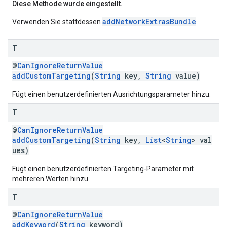
Diese Methode wurde eingestellt.
addNetworkExtrasBundle
Verwenden Sie stattdessen
.
T
@
CanIgnoreReturnValue
addCustomTargeting
(
String
key,
String
value)
Fügt einen benutzerdefinierten Ausrichtungsparameter hinzu.
T
@
CanIgnoreReturnValue
addCustomTargeting
(
String
key,
List
<
String
> val
ues)
Fügt einen benutzerdefinierten Targeting-Parameter mit
mehreren Werten hinzu.
T
@
CanIgnoreReturnValue
addKeyword
(
String
keyword)