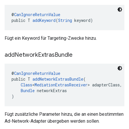
@
CanIgnoreReturnValue
public T 
addKeyword
(
String
 keyword)
Fügt ein Keyword für Targeting-Zwecke hinzu.
add
Network
Extras
Bundle
@
CanIgnoreReturnValue
public T 
addNetworkExtrasBundle
(
Class
<
MediationExtrasReceiver
> adapterClass,
Bundle
 networkExtras
)
Fügt zusätzliche Parameter hinzu, die an einen bestimmten
Ad-Network-Adapter übergeben werden sollen.