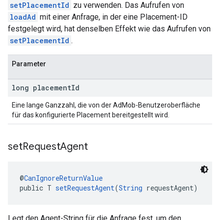
setPlacementId
zu verwenden. Das Aufrufen von
loadAd
mit einer Anfrage, in der eine Placement-ID
festgelegt wird, hat denselben Effekt wie das Aufrufen von
setPlacementId
.
Parameter
long placement
Id
Eine lange Ganzzahl, die von der AdMob-Benutzeroberfläche
für das konfigurierte Placement bereitgestellt wird.
set
Request
Agent
@
CanIgnoreReturnValue
public T 
setRequestAgent
(
String
 requestAgent)
Legt den Agent-String für die Anfrage fest, um den