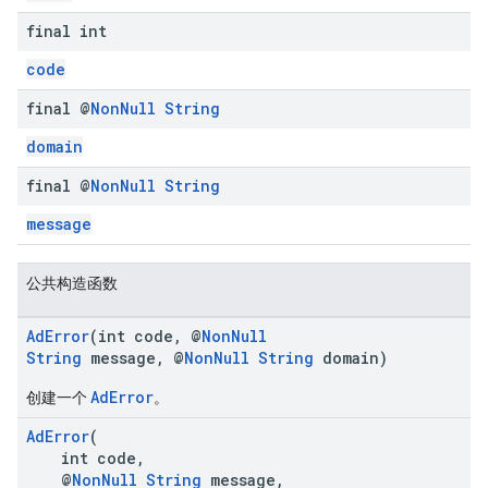
final int
code
final @
Non
Null
String
domain
final @
Non
Null
String
message
公共构造函数
AdError
(int code, @
NonNull
String
message, @
NonNull
String
domain)
AdError
创建一个
。
AdError
(
int code,
@
NonNull
String
message,