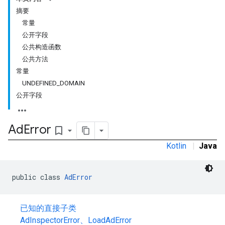
摘要
常量
公开字段
公共构造函数
公共方法
常量
UNDEFINED_DOMAIN
公开字段
Ad
Error
bookmark_border
Kotlin
|
Java
public class 
AdError
已知的直接子类
r
AdInspectorError
、
LoadAdError