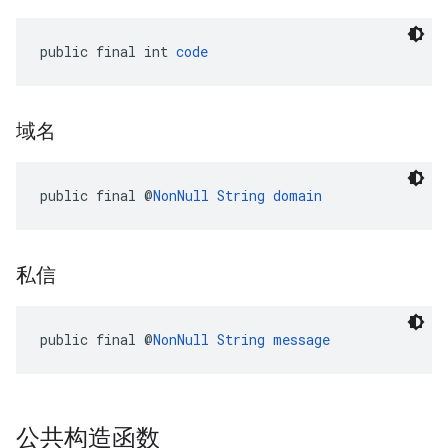
public final int 
code
域名
public final @
NonNull
String
domain
私信
public final @
NonNull
String
message
公共构造函数