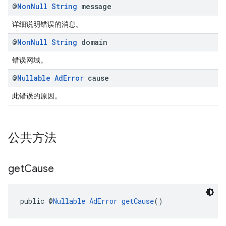
@
Non
Null
String
message
详细说明错误的消息。
@
Non
Null
String
domain
错误网域。
@
Nullable
Ad
Error
cause
此错误的原因。
公共方法
get
Cause
public @
Nullable
AdError
getCause
()