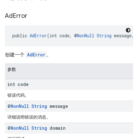
Ad
Error
public 
AdError
(int code, @
NonNull
String
 message, 
创建一个
AdError
。
参数
int code
错误代码。
@
Non
Null
String
message
详细说明错误的消息。
@
Non
Null
String
domain