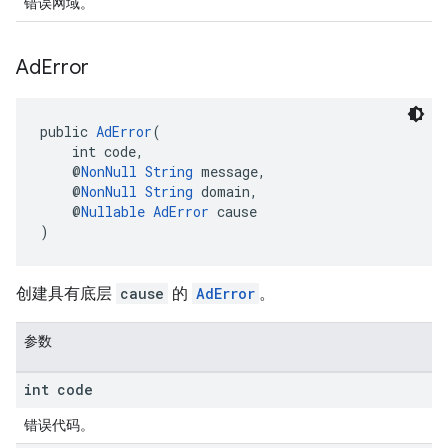
错误网域。
Ad
Error
public 
AdError
(
    int code,
    @
NonNull
String
 message,
    @
NonNull
String
 domain,
    @
Nullable
AdError
 cause
)
创建具有底层
cause
的
AdError
。
参数
int code
错误代码。