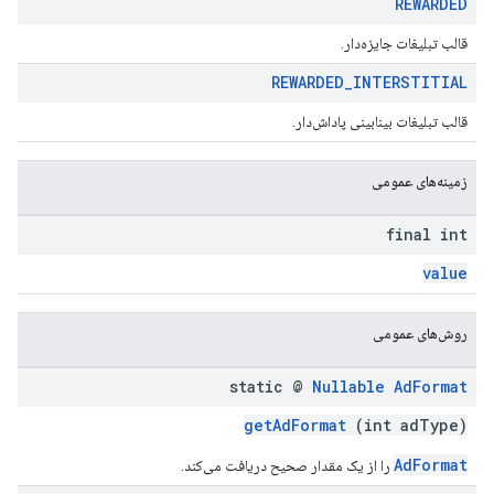
REWARDED
قالب تبلیغات جایزه‌دار.
REWARDED
_
INTERSTITIAL
قالب تبلیغات بینابینی پاداش‌دار.
زمینه‌های عمومی
final int
value
روش‌های عمومی
static @
Nullable
Ad
Format
getAdFormat
(int adType)
AdFormat
را از یک مقدار صحیح دریافت می‌کند.