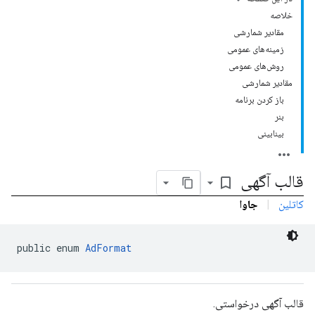
خلاصه
com.google
مقادیر شمارشی
c
زمینه‌های عمومی
روش‌های عمومی
مقادیر شمارشی
باز کردن برنامه
بنر
com.goo
بینابینی
قالب آگهی
bookmark_border
کاتلین
|
جاوا
public enum 
AdFormat
قالب آگهی درخواستی.