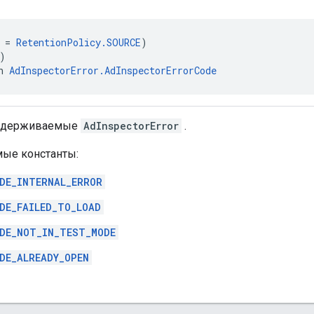
 = 
RetentionPolicy.SOURCE
)
)
n 
AdInspectorError.AdInspectorErrorCode
оддерживаемые
AdInspectorError
.
ые константы:
DE_INTERNAL_ERROR
DE_FAILED_TO_LOAD
DE_NOT_IN_TEST_MODE
DE_ALREADY_OPEN