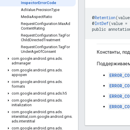
Inspector
Error
Code
Ad
Value
.
Precision
Type
Media
Aspect
Ratio
@
Retention
(value
@
IntDef
(value = 
Request
Configuration
.
Max
Ad
Content
Rating
public annotatio
Request
Configuration
.
Tag
For
Child
Directed
Treatment
Request
Configuration
.
Tag
For
Константы, п
Under
Age
Of
Consent
com
.
google
.
android
.
gms
.
ads
.
Поддерживаем
admanager
com
.
google
.
android
.
gms
.
ads
.
ERROR_CO
appopen
com
.
google
.
android
.
gms
.
ads
.
ERROR_CO
formats
com
.
google
.
android
.
gms
.
ads
.
h5
ERROR_CO
com
.
google
.
android
.
gms
.
ads
.
initialization
ERROR_CO
com
.
google
.
android
.
gms
.
ads
.
interstitial
,
com
.
google
.
android
.
gms
.
ads
.
interstitial
com
.
google
.
android
.
gms
.
ads
.