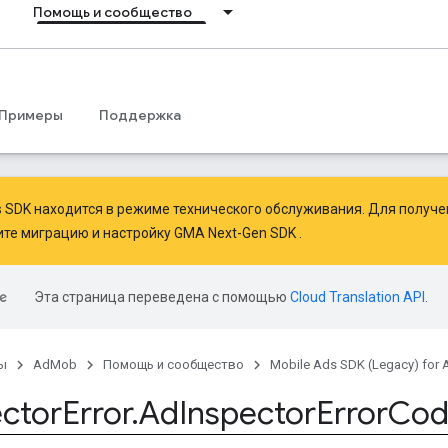
Помощь и сообщество
Примеры
Поддержка
ds SDK находится в режиме технического обслуживания. Для получ
ите миграцию
и
настройку GMA Next-Gen SDK
.
Эта страница переведена с помощью
Cloud Translation API
.
ы
AdMob
Помощь и сообщество
Mobile Ads SDK (Legacy) for 
ector
Error
.
Ad
Inspector
Error
Co