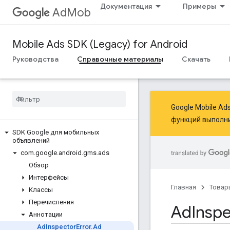
Документация
Примеры
AdMob
Mobile Ads SDK (Legacy) for Android
Руководства
Справочные материалы
Скачать
Google Mobile A
функций
выполн
SDK Google для мобильных
объявлений
com
.
google
.
android
.
gms
.
ads
Обзор
Интерфейсы
Главная
Товар
Классы
Перечисления
Ad
Insp
Аннотации
Ad
Inspector
Error
.
Ad