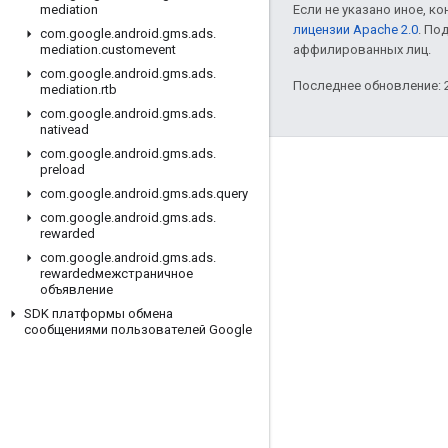
Если не указано иное, к
mediation
лицензии Apache 2.0
. По
com
.
google
.
android
.
gms
.
ads
.
аффилированных лиц.
mediation
.
customevent
com
.
google
.
android
.
gms
.
ads
.
Последнее обновление: 2
mediation
.
rtb
com
.
google
.
android
.
gms
.
ads
.
nativead
com
.
google
.
android
.
gms
.
ads
.
preload
Полезные ссылки
com
.
google
.
android
.
gms
.
ads
.
query
Google Developer Program
com
.
google
.
android
.
gms
.
ads
.
rewarded
Google Developer Groups
com
.
google
.
android
.
gms
.
ads
.
Google Developer Experts
rewardedмежстраничное
объявление
Accelerators
SDK платформы обмена
сообщениями пользователей Google
Google Cloud & NVIDIA