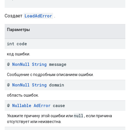
Создает
LoadAdError
.
Параметры
int code
код ошибки.
@
Non
Null
String
message
Сообщение с подробным описанием ошибки.
@
Non
Null
String
domain
область ошибок.
@
Nullable
Ad
Error
cause
null
Укажите причину этой ошибки или
, если причина
отсутствует или неизвестна.