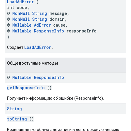
LoadAdError
(
int code,
@
NonNull
String
message,
@
NonNull
String
domain,
@
Nullable
AdError
cause,
@
Nullable
ResponseInfo
responseInfo
)
LoadAdError
Создает
.
Общедоступные методы
@
Nullable
Response
Info
getResponseInfo
()
Получает информацию об ошибке (ResponseInfo).
String
toString
()
Возвращает удобную для записи в лог строковую версию