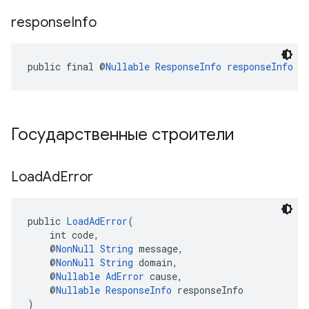
response
Info
public final @
Nullable
ResponseInfo
responseInfo
Государственные строители
Load
Ad
Error
public 
LoadAdError
(
    int code,
    @
NonNull
String
 message,
    @
NonNull
String
 domain,
    @
Nullable
AdError
 cause,
    @
Nullable
ResponseInfo
 responseInfo
)