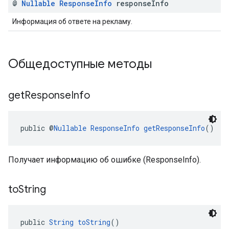
@
Nullable
Response
Info
response
Info
Информация об ответе на рекламу.
Общедоступные методы
get
Response
Info
public @
Nullable
ResponseInfo
getResponseInfo
()
Получает информацию об ошибке (ResponseInfo).
to
String
public 
String
toString
()