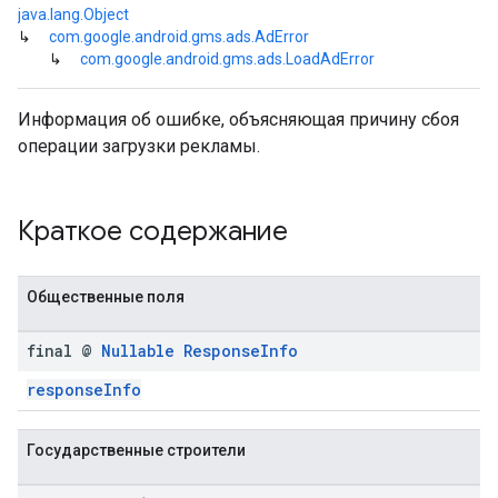
r
java.lang.Object
↳
com.google.android.gms.ads.AdError
↳
com.google.android.gms.ads.LoadAdError
n
Информация об ошибке, объясняющая причину сбоя
com.google.android.gms.ads.interstitial
операции загрузки рекламы.
customevent
tb
Краткое содержание
Общественные поля
final @
Nullable
Response
Info
межстраничное
responseInfo
Государственные строители