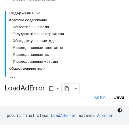
Содержание
Краткое содержание
Общественные поля
Государственные строители
Общедоступные методы
Унаследованные константы
Унаследованные поля
Унаследованные методы
Общественные поля
Load
Ad
Error
bookmark_border
Kotlin
|
Java
public final class 
LoadAdError
 extends 
AdError