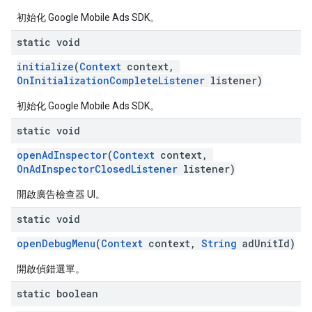
初始化 Google Mobile Ads SDK。
static void
initialize
(
Context
context,
OnInitializationCompleteListener
listener)
初始化 Google Mobile Ads SDK。
static void
openAdInspector
(
Context
context,
OnAdInspectorClosedListener
listener)
開啟廣告檢查器 UI。
static void
openDebugMenu
(
Context
context,
String
adUnitId)
開啟偵錯選單。
static boolean