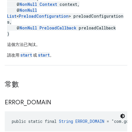
@
NonNull
Context
context,
@
NonNull
List
<
PreloadConfiguration
> preloadConfiguration
s,
@
NonNull
PreloadCallback
preloadCallback
)
這個方法已淘汰。
start
start
請改用
或
。
常數
ERROR
_
DOMAIN
public static final 
String
ERROR_DOMAIN
 = "com.goo