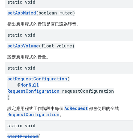
static void
setAppMuted
(boolean muted)
指出應用程式的音訊是否已設為靜音。
static void
setAppVolume
(float volume)
設定應用程式的音量。
static void
setRequestConfiguration
(
@
NonNull
RequestConfiguration
requestConfiguration
)
AdRequest
設定應用程式工作階段中每個
都會使用的全域
RequestConfiguration
。
static void
startPreload
(