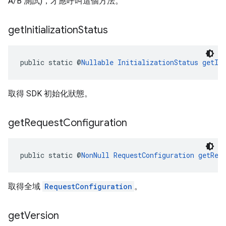
A/B 測試)，才應呼叫這個方法。
get
Initialization
Status
public static @
Nullable
InitializationStatus
getIn
取得 SDK 初始化狀態。
get
Request
Configuration
public static @
NonNull
RequestConfiguration
getReq
取得全域
RequestConfiguration
。
get
Version