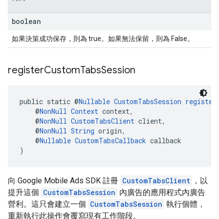
boolean
如果決策成功保存，則為 true。如果無法保留，則為 False。
register
Custom
Tabs
Session
public static @
Nullable
CustomTabsSession
register
    @
NonNull
Context
 context,
    @
NonNull
CustomTabsClient
 client,
    @
NonNull
String
 origin,
    @
Nullable
CustomTabsCallback
 callback
)
向 Google Mobile Ads SDK 註冊
CustomTabsClient
，以
提升這個
CustomTabsSession
內廣告的應用程式內廣告
營利。這只會建立一個
CustomTabsSession
執行個體，
重新執行此操作會覆寫現有工作階段。