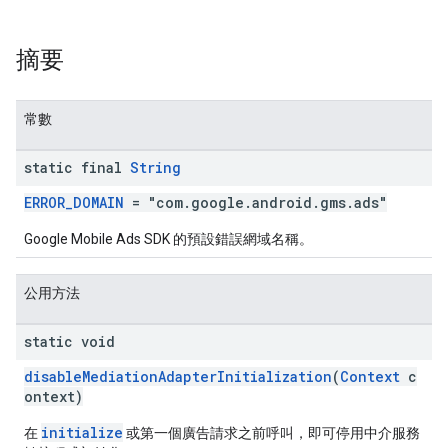
摘要
n
常數
customevent
tb
static final
String
ERROR_DOMAIN
= "com.google.android.gms.ads"
Google Mobile Ads SDK 的預設錯誤網域名稱。
rstitial
公用方法
static void
disableMediationAdapterInitialization
(
Context
c
ontext)
initialize
在
或第一個廣告請求之前呼叫，即可停用中介服務