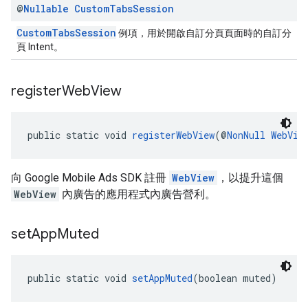
@
Nullable
Custom
Tabs
Session
CustomTabsSession
例項，用於開啟自訂分頁頁面時的自訂分
頁 Intent。
register
Web
View
public static void 
registerWebView
(@
NonNull
WebVie
向 Google Mobile Ads SDK 註冊
WebView
，以提升這個
WebView
內廣告的應用程式內廣告營利。
set
App
Muted
public static void 
setAppMuted
(boolean muted)