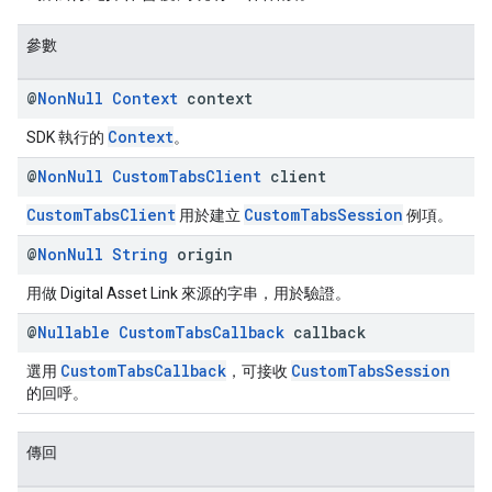
參數
@
Non
Null
Context
context
Context
SDK 執行的
。
@
Non
Null
Custom
Tabs
Client
client
CustomTabsClient
CustomTabsSession
用於建立
例項。
@
Non
Null
String
origin
用做 Digital Asset Link 來源的字串，用於驗證。
@
Nullable
Custom
Tabs
Callback
callback
CustomTabsCallback
CustomTabsSession
選用
，可接收
的回呼。
傳回