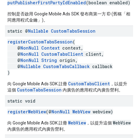
putPublisherFirstPartyIdEnabled
(boolean enabled)
控制是否啟用 Google Mobile Ads SDK 發布商第一方 ID (舊稱「相
同應用程式金鑰」)。
static @
Nullable
Custom
Tabs
Session
registerCustomTabsSession
(
@
NonNull
Context
context,
@
NonNull
CustomTabsClient
client,
@
NonNull
String
origin,
@
Nullable
CustomTabsCallback
callback
)
CustomTabsClient
向 Google Mobile Ads SDK 註冊
，以提升
CustomTabsSession
這個
內廣告的應用程式內廣告營利。
static void
registerWebView
(@
NonNull
WebView
webview)
WebView
WebView
向 Google Mobile Ads SDK 註冊
，以提升這個
內廣告的應用程式內廣告營利。