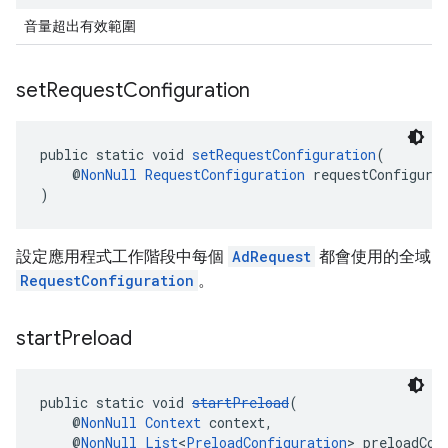
音量超出有效範圍
set
Request
Configuration
public static void 
setRequestConfiguration
(
    @
NonNull
RequestConfiguration
 requestConfigura
)
設定應用程式工作階段中每個
AdRequest
都會使用的全域
RequestConfiguration
。
start
Preload
public static void 
startPreload
(
    @
NonNull
Context
 context,
    @
NonNull
List
<
PreloadConfiguration
> preloadCon