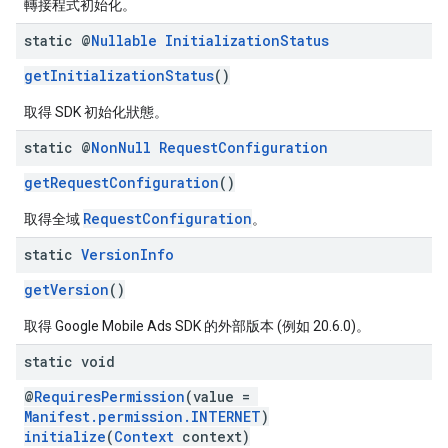
轉接程式初始化。
static @
Nullable
Initialization
Status
getInitializationStatus
()
取得 SDK 初始化狀態。
static @
Non
Null
Request
Configuration
getRequestConfiguration
()
RequestConfiguration
取得全域
。
static
Version
Info
getVersion
()
取得 Google Mobile Ads SDK 的外部版本 (例如 20.6.0)。
static void
@
RequiresPermission
(value =
Manifest.permission.INTERNET
)
initialize
(
Context
context)