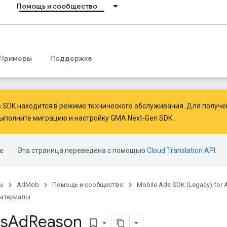
Помощь и сообщество
Примеры
Поддержка
ds SDK находится в режиме технического обслуживания. Для получ
ыполните миграцию
и
настройку GMA Next-Gen SDK
.
Эта страница переведена с помощью
Cloud Translation API
.
ы
AdMob
Помощь и сообщество
Mobile Ads SDK (Legacy) for 
материалы
is
Ad
Reason
bookmark_border