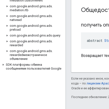
mediation
.
customevent
com
.
google
.
android
.
gms
.
ads
.
Общедост
mediation
.
rtb
com
.
google
.
android
.
gms
.
ads
.
nativead
получить о
com
.
google
.
android
.
gms
.
ads
.
preload
com
.
google
.
android
.
gms
.
ads
.
query
abstract 
St
com
.
google
.
android
.
gms
.
ads
.
rewarded
com
.
google
.
android
.
gms
.
ads
.
rewardedмежстраничное
Возвращает те
объявление
SDK платформы обмена
сообщениями пользователей Google
Если не указано иное, к
кода – по
лицензии Apac
Oracle и ее аффилирован
Последнее обновление: 2