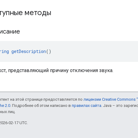
упные методы
писание
ring
getDescription
()
кст, представляющий причину отключения звука.
онтент на этой странице предоставляется по
лицензии Creative Commons "
he 2.0
. Подробнее об этом написано в
правилах сайта
. Java – это заре
ных лиц.
026-02-17 UTC.