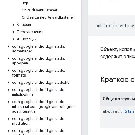
нер
On
Paid
Event
Listener
On
User
Earned
Reward
Listener
Классы
public interface
Перечисления
Аннотации
com
.
google
.
android
.
gms
.
ads
.
Объект, испол
admanager
содержит опис
com
.
google
.
android
.
gms
.
ads
.
appopen
com
.
google
.
android
.
gms
.
ads
.
formats
Краткое 
com
.
google
.
android
.
gms
.
ads
.
h5
com
.
google
.
android
.
gms
.
ads
.
initialization
Общедоступны
com
.
google
.
android
.
gms
.
ads
.
interstitial
,
com
.
google
.
android
.
gms
.
abstract
Stri
ads
.
interstitial
com
.
google
.
android
.
gms
.
ads
.
mediation
com
.
google
.
android
.
gms
.
ads
.