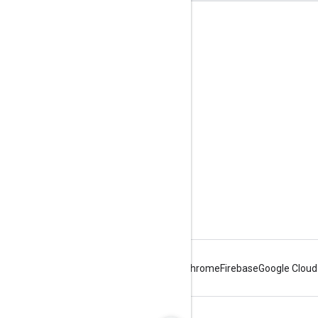
Полезные ссылки
Google Developer Program
Google Developer Groups
Google Developer Experts
Accelerators
Google Cloud & NVIDIA
Android
Chrome
Firebase
Google Cloud