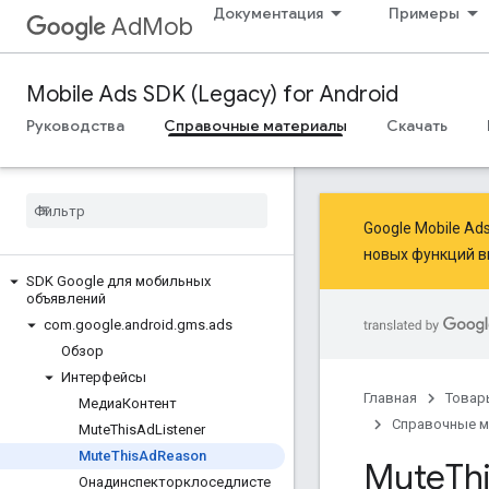
Документация
Примеры
AdMob
Mobile Ads SDK (Legacy) for Android
Руководства
Справочные материалы
Скачать
Google Mobile A
новых функций
в
SDK Google для мобильных
объявлений
com
.
google
.
android
.
gms
.
ads
Обзор
Интерфейсы
Главная
Товар
МедиаКонтент
Справочные 
Mute
This
Ad
Listener
Mute
This
Ad
Reason
Mute
Th
Онадинспекторклоседлисте