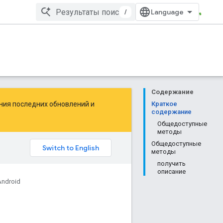
/
Содержание
ения последних обновлений и
Краткое
содержание
Общедоступные
методы
Общедоступные
методы
получить
описание
Android