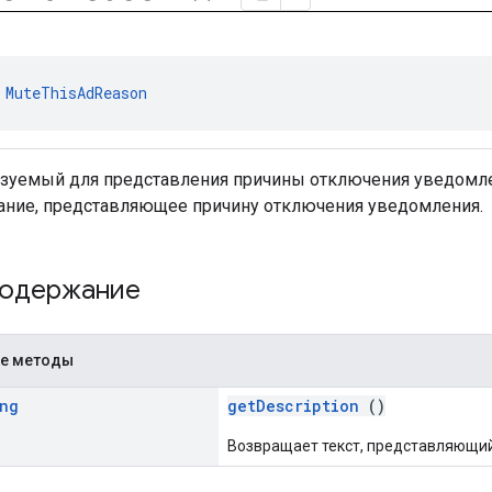
 
MuteThisAdReason
ьзуемый для представления причины отключения уведомле
ание, представляющее причину отключения уведомления.
содержание
е методы
ng
getDescription
()
Возвращает текст, представляющий