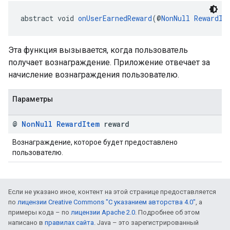
abstract void 
onUserEarnedReward
(@
NonNull
RewardIt
Эта функция вызывается, когда пользователь
получает вознаграждение. Приложение отвечает за
начисление вознаграждения пользователю.
Параметры
@
Non
Null
Reward
Item
reward
Вознаграждение, которое будет предоставлено
пользователю.
Если не указано иное, контент на этой странице предоставляется
по
лицензии Creative Commons "С указанием авторства 4.0"
, а
примеры кода – по
лицензии Apache 2.0
. Подробнее об этом
написано в
правилах сайта
. Java – это зарегистрированный