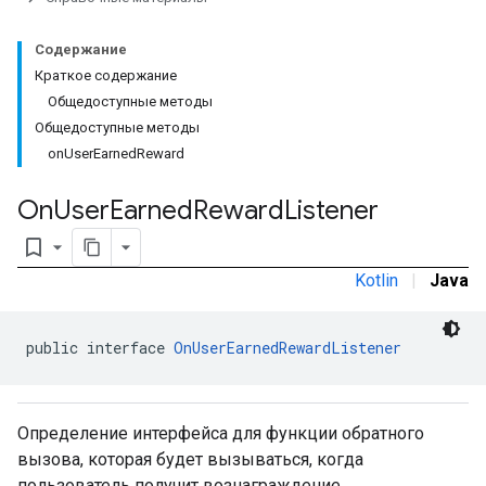
Содержание
n
Краткое содержание
com.google.android.gms.ads.interstitial
Общедоступные методы
Общедоступные методы
customevent
onUserEarnedReward
tb
On
User
Earned
Reward
Listener
bookmark_border
Kotlin
|
Java
межстраничное
public interface 
OnUserEarnedRewardListener
Определение интерфейса для функции обратного
вызова, которая будет вызываться, когда
пользователь получит вознаграждение.