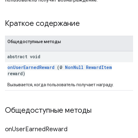
Краткое содержание
Общедоступные методы
abstract void
onUserEarnedReward
(@
NonNull
RewardItem
reward)
Вызывается, когда пользователь получает награду.
Общедоступные методы
on
User
Earned
Reward