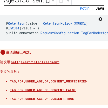
Age
Of
Consent
bookmark_border
Kotlin
|
Java
n
@
Retention
(value = 
RetentionPolicy.SOURCE
)
@
IntDef
(value = )
public annotation 
RequestConfiguration.TagForUnderAg
customevent
tb
這項註解已淘汰。
請改用
setAgeRestrictedTreatment
。
支援的常數：
rstitial
TAG_FOR_UNDER_AGE_OF_CONSENT_UNSPECIFIED
TAG_FOR_UNDER_AGE_OF_CONSENT_FALSE
TAG_FOR_UNDER_AGE_OF_CONSENT_TRUE