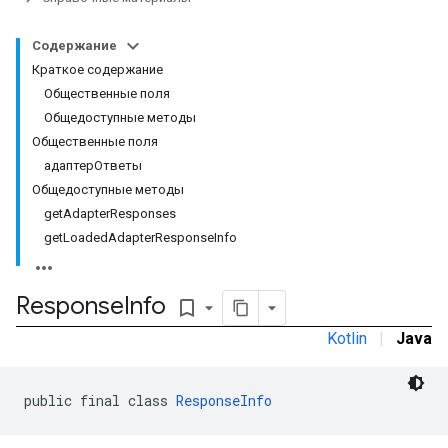
Содержание
Краткое содержание
Общественные поля
Общедоступные методы
Общественные поля
адаптерОтветы
Общедоступные методы
getAdapterResponses
getLoadedAdapterResponseInfo
Response
Info
bookmark_border
Kotlin
|
Java
public final class 
ResponseInfo