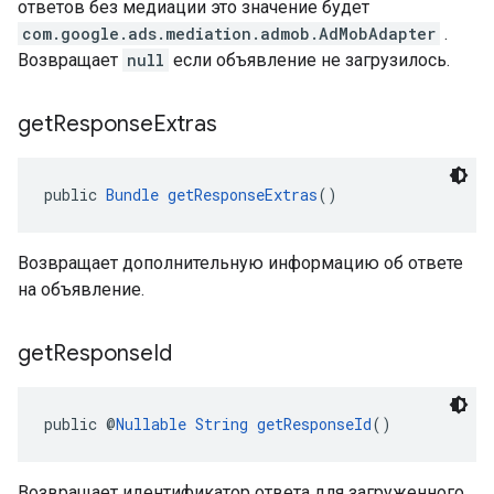
ответов без медиации это значение будет
com.google.ads.mediation.admob.AdMobAdapter
.
Возвращает
null
если объявление не загрузилось.
get
Response
Extras
public 
Bundle
getResponseExtras
()
Возвращает дополнительную информацию об ответе
на объявление.
get
Response
Id
public @
Nullable
String
getResponseId
()
Возвращает идентификатор ответа для загруженного