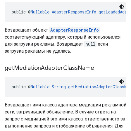
public @
Nullable
AdapterResponseInfo
getLoadedAdap
Возвращает объект
AdapterResponseInfo
соответствующий адаптеру, который использовался
для загрузки рекламы. Возвращает
null
если
загрузка рекламы не удалась.
get
Mediation
Adapter
Class
Name
public @
Nullable
String
getMediationAdapterClassNa
Возвращает имя класса адаптера медиации рекламной
сети, загрузившей объявление. В случае ответа на
запрос с медиацией это имя класса, ответственного за
выполнение запроса и отображение объявления. Для