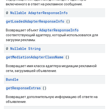
включенного в ответ на рекламное сообщение.
@
Nullable
Adapter
Response
Info
getLoadedAdapterResponseInfo
()
AdapterResponseInfo
Возвращает объект
соответствующий адаптеру, который использовался для
загрузки рекламы.
@
Nullable
String
getMediationAdapterClassName
()
Возвращает имя класса адаптера медиации рекламной
сети, загрузившей объявление.
Bundle
getResponseExtras
()
Возвращает дополнительную информацию об ответе на
объявление.