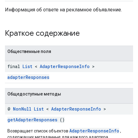
r
Информация об ответе на рекламное объявление.
n
Краткое содержание
com.google.android.gms.ads.interstitial
Общественные поля
customevent
tb
final
List
<
Adapter
Response
Info
>
adapterResponses
Общедоступные методы
межстраничное
@
Non
Null
List
<
Adapter
Response
Info
>
getAdapterResponses
()
AdapterResponseInfo
Возвращает список объектов
,
содержащих метаданные для каждого адаптера,