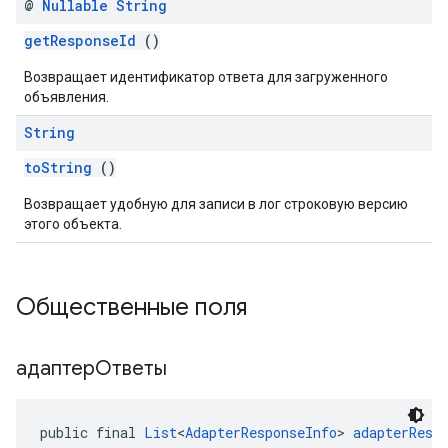
@
Nullable
String
getResponseId
()
Возвращает идентификатор ответа для загруженного
объявления.
String
toString
()
Возвращает удобную для записи в лог строковую версию
этого объекта.
Общественные поля
адаптерОтветы
public final 
List
<
AdapterResponseInfo
> 
adapterResp