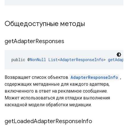
Общедоступные методы
get
Adapter
Responses
public @
NonNull
List
<
AdapterResponseInfo
> 
getAdapt
Возвращает список объектов
AdapterResponseInfo
,
содержащих метаданные для каждого адаптера,
включенного в ответ на рекламное сообщение.
Может использоваться для отладки выполнения
каскадной модели обработки медиации.
get
Loaded
Adapter
Response
Info