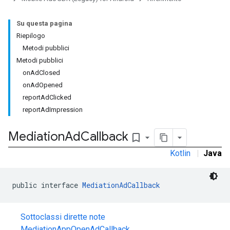
Su questa pagina
Riepilogo
Metodi pubblici
Metodi pubblici
onAdClosed
onAdOpened
reportAdClicked
reportAdImpression
Mediation
Ad
Callback
bookmark_border
Kotlin
|
Java
public interface 
MediationAdCallback
Sottoclassi dirette note
MediationAppOpenAdCallback
,