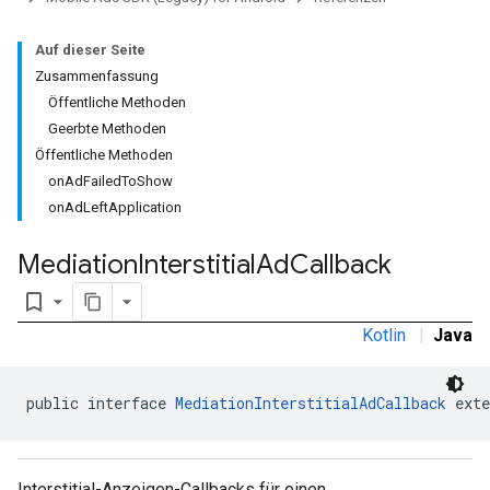
Auf dieser Seite
Zusammenfassung
Öffentliche Methoden
Geerbte Methoden
Öffentliche Methoden
onAdFailedToShow
onAdLeftApplication
Mediation
Interstitial
Ad
Callback
bookmark_border
Kotlin
|
Java
public interface 
MediationInterstitialAdCallback
 exte
Interstitial-Anzeigen-Callbacks für einen