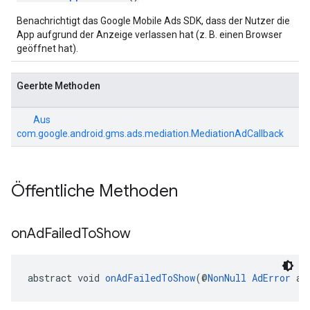
Benachrichtigt das Google Mobile Ads SDK, dass der Nutzer die
App aufgrund der Anzeige verlassen hat (z. B. einen Browser
geöffnet hat).
Geerbte Methoden
Aus
com.google.android.gms.ads.mediation.MediationAdCallback
Öffentliche Methoden
on
Ad
Failed
To
Show
abstract void 
onAdFailedToShow
(@
NonNull
AdError
 ad