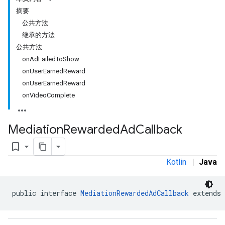
摘要
公共方法
继承的方法
公共方法
onAdFailedToShow
onUserEarnedReward
onUserEarnedReward
onVideoComplete
Mediation
Rewarded
Ad
Callback
bookmark_border
Kotlin
|
Java
public interface 
MediationRewardedAdCallback
 extends 