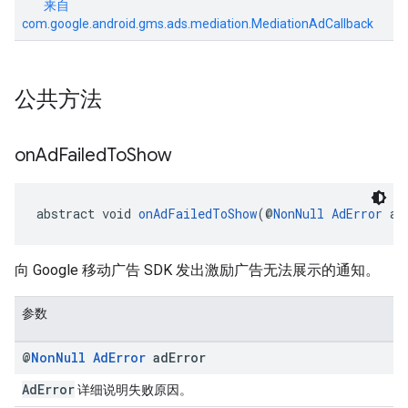
来自
com.google.android.gms.ads.mediation.MediationAdCallback
公共方法
on
Ad
Failed
To
Show
abstract void 
onAdFailedToShow
(@
NonNull
AdError
 ad
向 Google 移动广告 SDK 发出激励广告无法展示的通知。
参数
@
Non
Null
Ad
Error
ad
Error
AdError
详细说明失败原因。