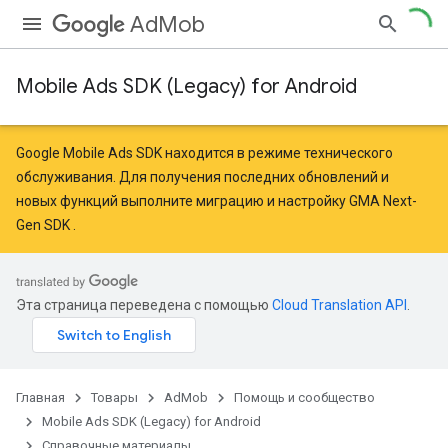
AdMob
Mobile Ads SDK (Legacy) for Android
r
Google Mobile Ads SDK находится в режиме технического
обслуживания. Для получения последних обновлений и
новых функций
выполните миграцию
и
настройку GMA Next-
n
Gen SDK
.
com.google.android.gms.ads.interstitial
customevent
Эта страница переведена с помощью
Cloud Translation API
.
tb
Главная
Товары
AdMob
Помощь и сообщество
Mobile Ads SDK (Legacy) for Android
Справочные материалы