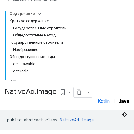
Содержание
Краткое содержание
Государственные строители
Общедоступные методы
Государственные строители
Изображение
Общедоступные методы
getDrawable
getScale
Native
Ad
.
Image
bookmark_border
межстраничное
Kotlin
|
Java
public abstract class 
NativeAd.Image