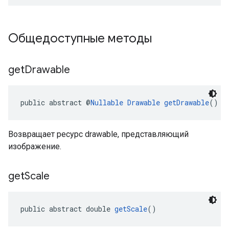
Общедоступные методы
get
Drawable
public abstract @
Nullable
Drawable
getDrawable
()
Возвращает ресурс drawable, представляющий
изображение.
get
Scale
public abstract double 
getScale
()