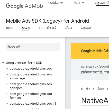
दस्तावेज़
सैंपल
सहायता औ
AdMob
Mobile Ads SDK (Legacy) for Android
गाइड
रेफ़रंस
डाउनलोड करें
सैंपल
सहायता
Google Mobile Ads S
Google मोबाइल विज्ञापन SDK
com
.
google
.
android
.
gms
.
ads
इस्तेमाल करता है. एआई 
com
.
google
.
android
.
gms
.
ads
.
admanager
com
.
google
.
android
.
gms
.
ads
.
appopen
होम पेज
प्रॉडक्ट
com
.
google
.
android
.
gms
.
ads
.
Native
A
formats
com
.
google
.
android
.
gms
.
ads
.
h5