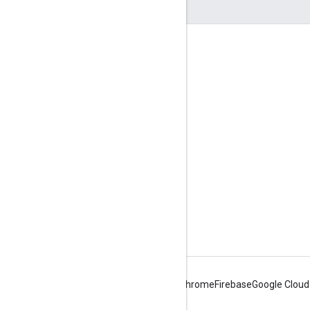
दर्शकों की दिलचस्पी से जुड़े आंकड़े
Google Developer Program
Google Developer Groups
Google Developer Experts
Accelerators
Google Cloud & NVIDIA
Android
Chrome
Firebase
Google Cloud