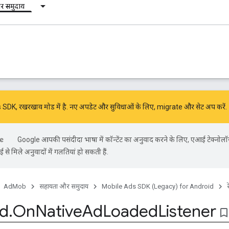
र समुदाय
DK, रखरखाव मोड में है. नए अपडेट और सुविधाओं के लिए,
migrate
और
सेट अप करें
.
Google आपकी पसंदीदा भाषा में कॉन्टेंट का अनुवाद करने के लिए, एआई टेक्नोल
से मिले अनुवादों में गलतियां हो सकती हैं.
AdMob
सहायता और समुदाय
Mobile Ads SDK (Legacy) for Android
d
.
On
Native
Ad
Loaded
Listener
bookmark_bord