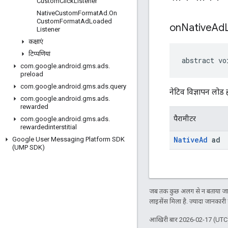
Custom
Click
Listener
Native
Custom
Format
Ad
.
On
Custom
Format
Ad
Loaded
on
Native
Ad
Listener
कक्षाएं
टिप्पणियां
abstract vo
com
.
google
.
android
.
gms
.
ads
.
preload
com
.
google
.
android
.
gms
.
ads
.
query
नेटिव विज्ञापन लोड
com
.
google
.
android
.
gms
.
ads
.
rewarded
पैरामीटर
com
.
google
.
android
.
gms
.
ads
.
rewardedinterstitial
Native
Ad
ad
Google User Messaging Platform SDK
(UMP SDK)
जब तक कुछ अलग से न बताया जाए
लाइसेंस मिला है. ज़्यादा जानकारी
आखिरी बार 2026-02-17 (UTC)