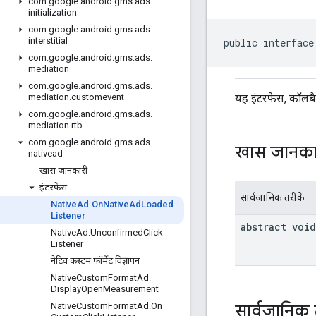
com
.
google
.
android
.
gms
.
ads
.
initialization
com
.
google
.
android
.
gms
.
ads
.
interstitial
public interface
com
.
google
.
android
.
gms
.
ads
.
mediation
com
.
google
.
android
.
gms
.
ads
.
यह इंटरफ़ेस, कॉलबै
mediation
.
customevent
com
.
google
.
android
.
gms
.
ads
.
mediation
.
rtb
com
.
google
.
android
.
gms
.
ads
.
खास जानका
nativead
खास जानकारी
इंटरफ़ेस
सार्वजानिक तरीके
Native
Ad
.
On
Native
Ad
Loaded
Listener
abstract void
Native
Ad
.
Unconfirmed
Click
Listener
नेटिव कस्टम फ़ॉर्मैट विज्ञापन
Native
Custom
Format
Ad
.
Display
Open
Measurement
सार्वजानिक 
Native
Custom
Format
Ad
.
On