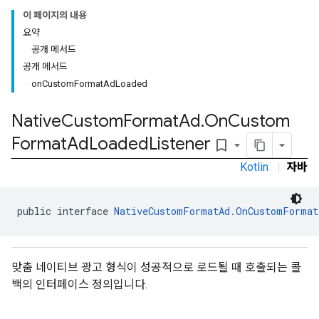
이 페이지의 내용
요약
공개 메서드
공개 메서드
onCustomFormatAdLoaded
Native
Custom
Format
Ad
.
On
Custom
Format
Ad
Loaded
Listener
bookmark_border
Kotlin
|
자바
public interface 
NativeCustomFormatAd.OnCustomFormat
rstitial
맞춤 네이티브 광고 형식이 성공적으로 로드될 때 호출되는 콜
백의 인터페이스 정의입니다.