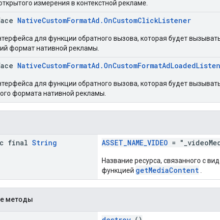
открытого измерения в контекстной рекламе.
face
NativeCustomFormatAd.OnCustomClickListener
терфейса для функции обратного вызова, которая будет вызывать
ий формат нативной рекламы.
face
NativeCustomFormatAd.OnCustomFormatAdLoadedListe
терфейса для функции обратного вызова, которая будет вызывать
ого формата нативной рекламы.
ic final
String
ASSET_NAME_VIDEO
= "_videoMed
Название ресурса, связанного с в
getMediaContent
функцией
.
е методы
destroy
()