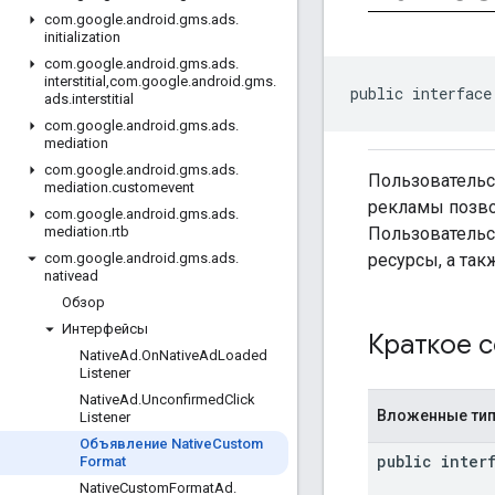
com
.
google
.
android
.
gms
.
ads
.
initialization
com
.
google
.
android
.
gms
.
ads
.
interstitial
,
com
.
google
.
android
.
gms
.
public interface
ads
.
interstitial
com
.
google
.
android
.
gms
.
ads
.
mediation
com
.
google
.
android
.
gms
.
ads
.
Пользовательс
mediation
.
customevent
рекламы позво
com
.
google
.
android
.
gms
.
ads
.
Пользовательс
mediation
.
rtb
ресурсы, а так
com
.
google
.
android
.
gms
.
ads
.
nativead
Обзор
Интерфейсы
Краткое 
Native
Ad
.
On
Native
Ad
Loaded
Listener
Native
Ad
.
Unconfirmed
Click
Вложенные ти
Listener
Объявление Native
Custom
public inter
Format
Native
Custom
Format
Ad
.