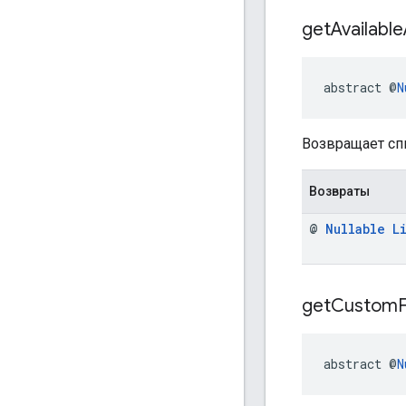
get
Available
abstract @
N
Возвращает сп
Возвраты
@
Nullable
L
get
Custom
abstract @
N