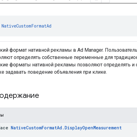
 
NativeCustomFormatAd
кий формат нативной рекламы в Ad Manager. Пользовател
ляют определять собственные переменные для традицио
кие форматы нативной рекламы позволяют определять и 
же задавать поведение объявления при клике.
содержание
пы
face
NativeCustomFormatAd.DisplayOpenMeasurement