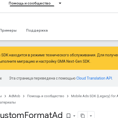
Помощь и сообщество
Примеры
Поддержка
ds SDK находится в режиме технического обслуживания. Для получ
ыполните миграцию
и
настройку GMA Next-Gen SDK
.
Эта страница переведена с помощью
Cloud Translation API
.
ы
AdMob
Помощь и сообщество
Mobile Ads SDK (Legacy) for 
материалы
ustom
Format
Ad
bookmark_border