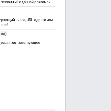
связанный с данной рекламой.
ержащий числа, URL-адреса или
жений.
ame)
пуская соответствующее