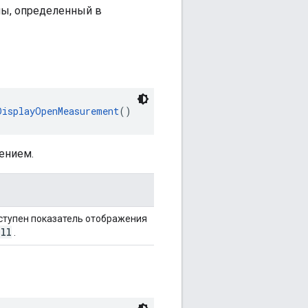
мы, определенный в
DisplayOpenMeasurement
()
ением.
ступен показатель отображения
ull
.