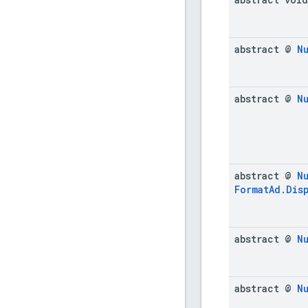
abstract @
N
abstract @
N
abstract @
N
Format
Ad
.
Dis
abstract @
N
abstract @
N