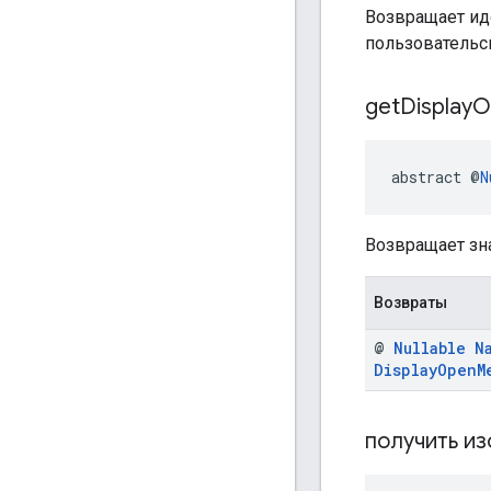
Возвращает ид
пользовательс
get
Display
O
abstract @
N
Возвращает зн
Возвраты
@
Nullable
N
Display
Open
M
получить и