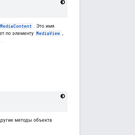
tMediaContent
. Это имя
ет по элементу
MediaView
,
.
ругие методы объекта