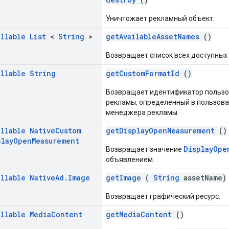
Уничтожает рекламный объект.
ullable
List
<
String
>
getAvailableAssetNames
()
Возвращает список всех доступных 
ullable
String
getCustomFormatId
()
Возвращает идентификатор пользо
рекламы, определенный в пользов
менеджера рекламы.
ullable
Native
Custom
getDisplayOpenMeasurement
()
play
Open
Measurement
DisplayOpe
Возвращает значение
объявлением.
ullable
Native
Ad
.
Image
getImage
(
String
assetName)
Возвращает графический ресурс.
ullable
Media
Content
getMediaContent
()