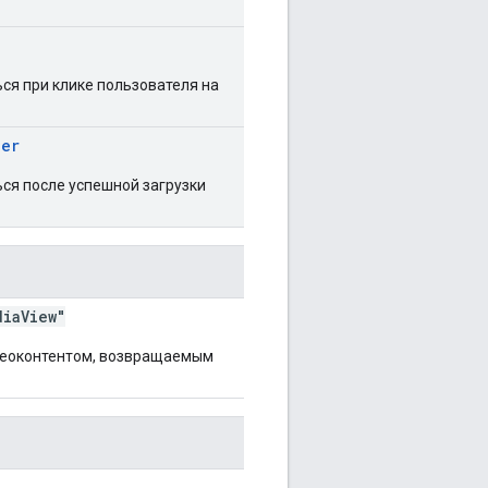
ся при клике пользователя на
ner
ся после успешной загрузки
iaView"
идеоконтентом, возвращаемым