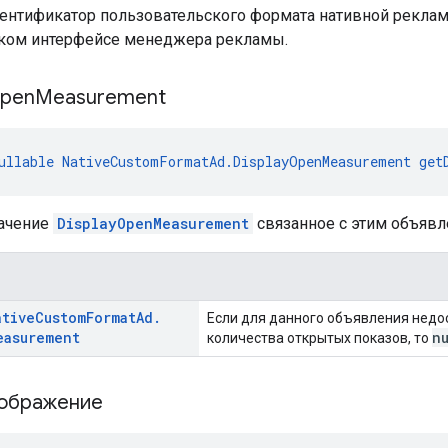
ентификатор пользовательского формата нативной рекла
ком интерфейсе менеджера рекламы.
pen
Measurement
ullable
NativeCustomFormatAd.DisplayOpenMeasurement
get
ачение
DisplayOpenMeasurement
связанное с этим объявл
ative
Custom
Format
Ad
.
Если для данного объявления недо
easurement
n
количества открытых показов, то
зображение