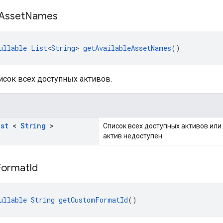
Asset
Names
ullable
List
<
String
> 
getAvailableAssetNames
()
исок всех доступных активов.
ist
<
String
>
Список всех доступных активов или 
актив недоступен.
Format
Id
ullable
String
getCustomFormatId
()