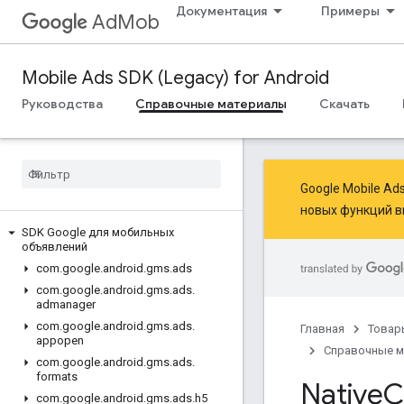
Документация
Примеры
AdMob
Mobile Ads SDK (Legacy) for Android
Руководства
Справочные материалы
Скачать
Google Mobile A
новых функций
в
SDK Google для мобильных
объявлений
com
.
google
.
android
.
gms
.
ads
com
.
google
.
android
.
gms
.
ads
.
admanager
com
.
google
.
android
.
gms
.
ads
.
Главная
Товар
appopen
Справочные 
com
.
google
.
android
.
gms
.
ads
.
formats
Native
C
com
.
google
.
android
.
gms
.
ads
.
h5