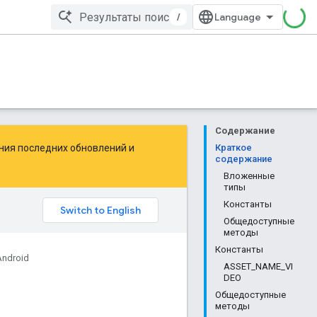
/
Содержание
ения последних обновлений и
Краткое
содержание
Вложенные
типы
Константы
Общедоступные
методы
Константы
Android
ASSET_NAME_VI
DEO
Общедоступные
методы