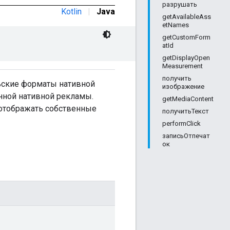
разрушать
Kotlin
|
Java
getAvailableAss
etNames
getCustomForm
atId
getDisplayOpen
Measurement
получить
ьские форматы нативной
изображение
нной нативной рекламы.
getMediaContent
отображать собственные
получитьТекст
performClick
записьОтпечат
ок