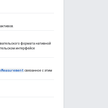
активов.
вательского формата нативной
ательском интерфейсе
nMeasurement
связанное с этим