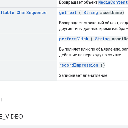
MediaContent
Возвращает объект
ullable
Char
Sequence
getText
(
String
assetName)
Возвращает строковый объект, сод
другие типы данных, кроме изобра
performClick
(
String
assetN
Выполняет клик по объявлению, за
действие по переходу по ссылке.
recordImpression
()
Записывает впечатление.
ы
E
_
VIDEO