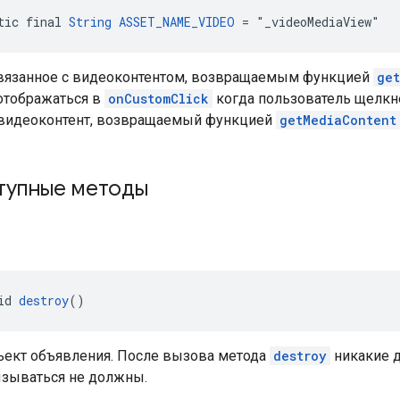
tic final 
String
ASSET_NAME_VIDEO
 = "_videoMediaView"
связанное с видеоконтентом, возвращаемым функцией
ge
 отображаться в
onCustomClick
когда пользователь щелкн
видеоконтент, возвращаемый функцией
getMediaContent
упные методы
id 
destroy
()
ъект объявления. После вызова метода
destroy
никакие д
зываться не должны.