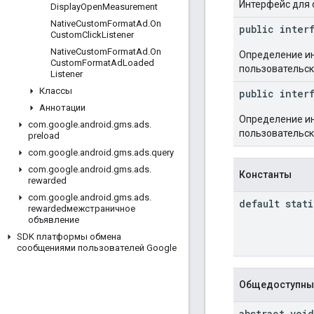
Интерфейс для 
Display
Open
Measurement
Native
Custom
Format
Ad
.
On
public inter
Custom
Click
Listener
Native
Custom
Format
Ad
.
On
Определение ин
Custom
Format
Ad
Loaded
пользовательск
Listener
Классы
public inter
Аннотации
Определение ин
com
.
google
.
android
.
gms
.
ads
.
пользовательск
preload
com
.
google
.
android
.
gms
.
ads
.
query
com
.
google
.
android
.
gms
.
ads
.
Константы
rewarded
com
.
google
.
android
.
gms
.
ads
.
default stat
rewardedмежстраничное
объявление
SDK платформы обмена
сообщениями пользователей Google
Общедоступны
abstract void