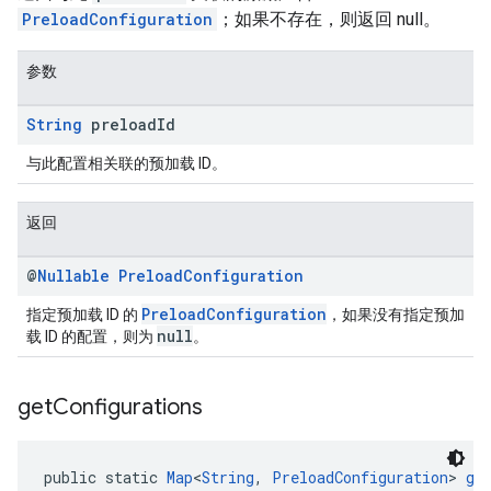
PreloadConfiguration
；如果不存在，则返回 null。
参数
String
preload
Id
与此配置相关联的预加载 ID。
返回
@
Nullable
Preload
Configuration
PreloadConfiguration
指定预加载 ID 的
，如果没有指定预加
null
载 ID 的配置，则为
。
get
Configurations
public static 
Map
<
String
, 
PreloadConfiguration
> 
ge