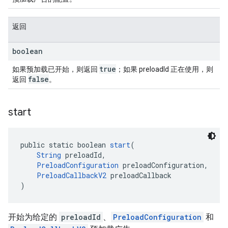
返回
boolean
true
如果预加载已开始，则返回
；如果 preloadId 正在使用，则
false
返回
。
start
public static boolean 
start
(
String
 preloadId,
PreloadConfiguration
 preloadConfiguration,
PreloadCallbackV2
 preloadCallback
)
开始为给定的
preloadId
、
PreloadConfiguration
和