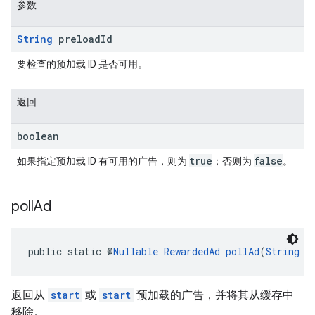
参数
String
preload
Id
要检查的预加载 ID 是否可用。
返回
boolean
true
false
如果指定预加载 ID 有可用的广告，则为
；否则为
。
poll
Ad
public static @
Nullable
RewardedAd
pollAd
(
String
 p
返回从
start
或
start
预加载的广告，并将其从缓存中
移除。