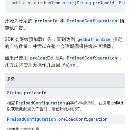
public static boolean 
start
(
String
 preloadId, 
Prel
开始为给定的
preloadId
和
PreloadConfiguration
预
加载广告。
SDK 会继续预加载广告，直到达到
getBufferSize
指定
的广告数量，并尝试在整个会话期间保持缓冲区满载。
如果已使用
preloadId
启动
PreloadConfiguration
，
此方法将变为无操作并返回
false
。
参数
String
preload
Id
PreloadConfiguration
相应
的字符串标识符。在调用 pollAd
以获取此配置的广告时，请使用此标识符。
Preload
Configuration
preload
Configuration
预加载广告的配置。