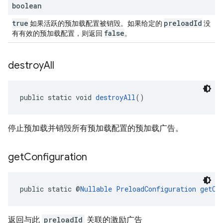
boolean
true
preloadId
如果活跃的预加载配置被销毁。如果给定的
没
false
有有效的预加载配置，则返回
。
destroy
All
public static void 
destroyAll
()
停止预加载并销毁所有预加载配置的预加载广告。
get
Configuration
public static @
Nullable
PreloadConfiguration
getCo
返回与此
preloadId
关联的激励广告