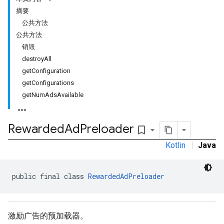
摘要
公共方法
公共方法
销毁
destroyAll
getConfiguration
getConfigurations
rstitial
getNumAdsAvailable
Rewarded
Ad
Preloader
bookmark_border
Kotlin
|
Java
public final class 
RewardedAdPreloader
激励广告的预加载器。