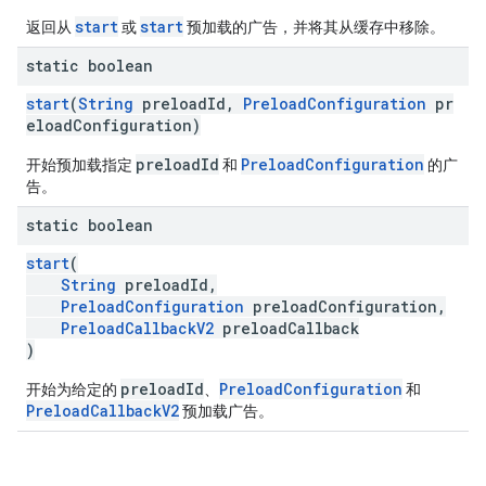
start
start
返回从
或
预加载的广告，并将其从缓存中移除。
static boolean
start
(
String
preloadId,
PreloadConfiguration
pr
eloadConfiguration)
preloadId
PreloadConfiguration
开始预加载指定
和
的广
告。
static boolean
start
(
String
preloadId,
PreloadConfiguration
preloadConfiguration,
PreloadCallbackV2
preloadCallback
)
preloadId
PreloadConfiguration
开始为给定的
、
和
PreloadCallbackV2
预加载广告。