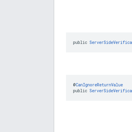
public 
ServerSideVerific
@
CanIgnoreReturnValue
public 
ServerSideVerific