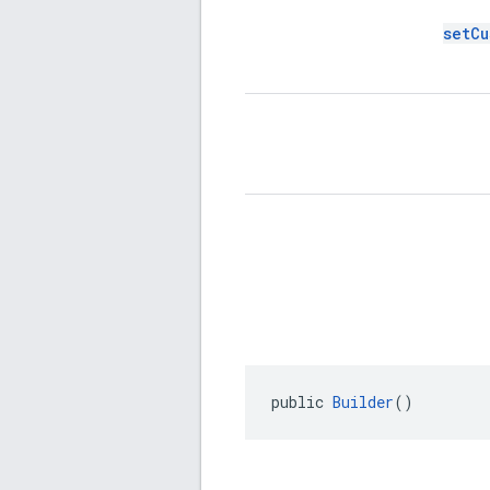
setCu
public 
Builder
()