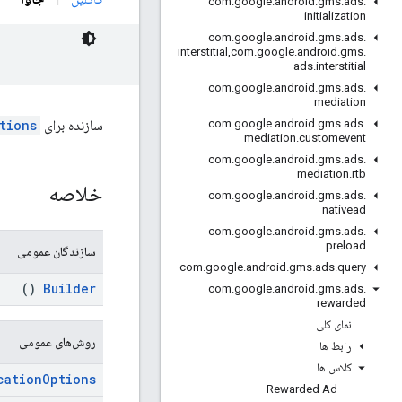
com
.
google
.
android
.
gms
.
ads
.
initialization
com
.
google
.
android
.
gms
.
ads
.
interstitial
,
com
.
google
.
android
.
gms
.
ads
.
interstitial
com
.
google
.
android
.
gms
.
ads
.
mediation
سازنده برای
tions
com
.
google
.
android
.
gms
.
ads
.
mediation
.
customevent
com
.
google
.
android
.
gms
.
ads
.
mediation
.
rtb
خلاصه
com
.
google
.
android
.
gms
.
ads
.
nativead
com
.
google
.
android
.
gms
.
ads
.
preload
سازندگان عمومی
com
.
google
.
android
.
gms
.
ads
.
query
()
Builder
com
.
google
.
android
.
gms
.
ads
.
rewarded
نمای کلی
روش‌های عمومی
رابط ها
کلاس ها
cation
Options
Rewarded Ad