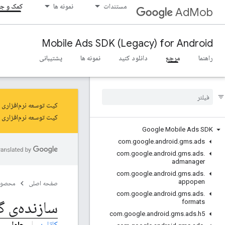
مستندات
نمونه ها
کمک و جا
AdMob
Mobile Ads SDK (Legacy) for Android
راهنما
مرجع
دانلود کنید
نمونه ها
پشتیبانی
کیت توسعه نرم‌افزاری تبلیغات موبایلی گوگل (Google Mobile Ads SDK) در 
کیت توسعه نرم‌افزاری نسل 
Google Mobile Ads SDK
com
.
google
.
android
.
gms
.
ads
com
.
google
.
android
.
gms
.
ads
.
admanager
com
.
google
.
android
.
gms
.
ads
.
appopen
صفحه اصلی
محصول
com
.
google
.
android
.
gms
.
ads
.
سازنده‌ی گ
formats
com
.
google
.
android
.
gms
.
ads
.
h5
کاتلین
|
جاوا