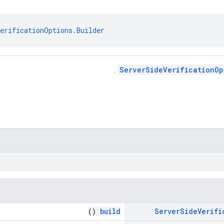
VerificationOptions.Builder
.
ServerSideVerificationOp
()
build
Server
Side
Verifi