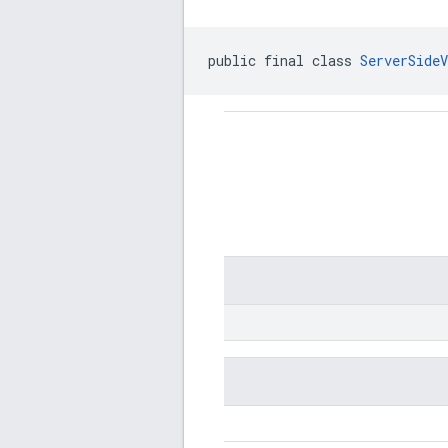
public final class 
ServerSide