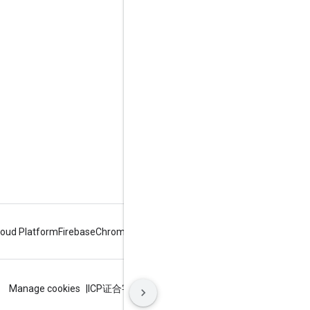
Google Developer Program
Google Developer Groups
Google Developer Experts
Accelerators
Google Cloud & NVIDIA
loud Platform
Firebase
Chrome
Android
شرایط
حریم خصوصی
ICP证合字B2-20070004号
Manage cookies