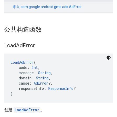
来自
com.google.android.gms.ads.AdError
公共构造函数
Load
Ad
Error
LoadAdError
(
    code: 
Int
,
    message: 
String
,
    domain: 
String
,
    cause: 
AdError
?,
    responseInfo: 
ResponseInfo
?
)
创建
LoadAdError
。