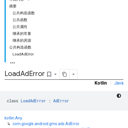
摘要
公共构造函数
公共函数
公共属性
继承的常量
继承的房源
公共构造函数
LoadAdError
Load
Ad
Error
bookmark_border
Kotlin
|
Java
class 
LoadAdError
 : 
AdError
kotlin.Any
r
↳
com.google.android.gms.ads.AdError