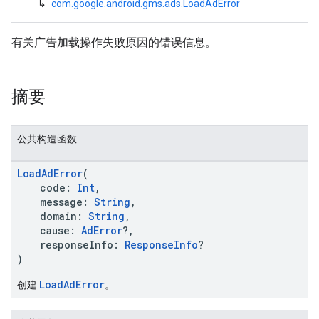
↳
com.google.android.gms.ads.LoadAdError
有关广告加载操作失败原因的错误信息。
n
摘要
customevent
tb
公共构造函数
LoadAdError
(
code:
Int
,
message:
String
,
rstitial
domain:
String
,
cause:
AdError
?,
responseInfo:
ResponseInfo
?
)
LoadAdError
创建
。