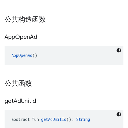
公共构造函数
App
Open
Ad
AppOpenAd
()
公共函数
get
Ad
Unit
Id
abstract fun 
getAdUnitId
(): 
String