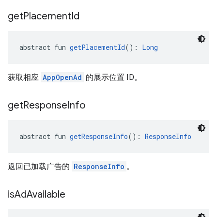
get
Placement
Id
abstract fun 
getPlacementId
(): 
Long
获取相应
AppOpenAd
的展示位置 ID。
get
Response
Info
abstract fun 
getResponseInfo
(): 
ResponseInfo
返回已加载广告的
ResponseInfo
。
is
Ad
Available