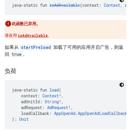
java-static fun 
isAdAvailable
(context: 
Context
, ad
此函数已弃用。
请改用
isAdAvailable
。
如果从
startPreload
加载了可用的应用开启广告，则返
回
true
。
负荷
java-static fun 
load
(
    context: 
Context
!,
    adUnitId: 
String
!,
    adRequest: 
AdRequest
!,
    loadCallback: 
AppOpenAd.AppOpenAdLoadCallback
!
): 
Unit