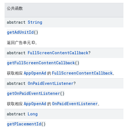
公共函数
abstract
String
getAdUnitId
()
返回广告单元 ID。
abstract
Full
Screen
Content
Callback
?
getFullScreenContentCallback
()
AppOpenAd
FullScreenContentCallback
获取相应
的
。
abstract
On
Paid
Event
Listener
?
getOnPaidEventListener
()
AppOpenAd
OnPaidEventListener
获取相应
的
。
abstract
Long
getPlacementId
()