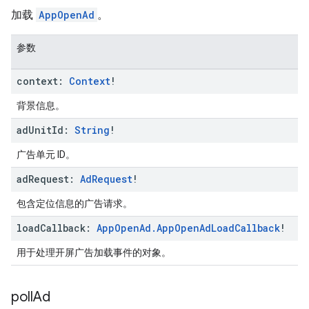
加载
AppOpenAd
。
参数
context:
Context
!
背景信息。
ad
Unit
Id:
String
!
广告单元 ID。
ad
Request:
Ad
Request
!
包含定位信息的广告请求。
load
Callback:
App
Open
Ad
.
App
Open
Ad
Load
Callback
!
用于处理开屏广告加载事件的对象。
poll
Ad