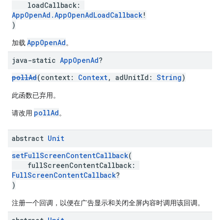
loadCallback:
AppOpenAd.AppOpenAdLoadCallback
!
)
AppOpenAd
加载
。
java-static
App
Open
Ad
?
pollAd
(context:
Context
, adUnitId:
String
)
此函数已弃用。
pollAd
请改用
。
abstract
Unit
setFullScreenContentCallback
(
fullScreenContentCallback:
FullScreenContentCallback
?
)
注册一个回调，以便在广告显示和关闭全屏内容时调用该回调。