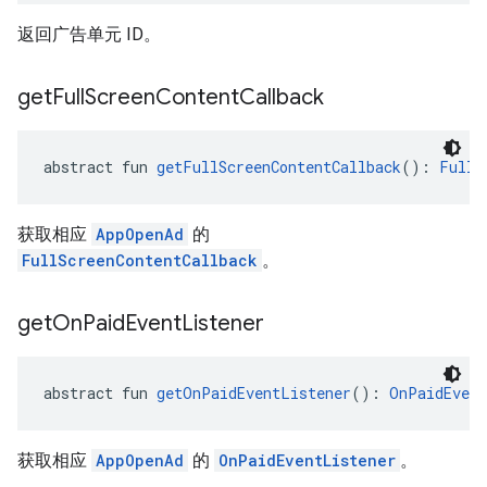
返回广告单元 ID。
get
Full
Screen
Content
Callback
abstract fun 
getFullScreenContentCallback
(): 
FullS
获取相应
AppOpenAd
的
FullScreenContentCallback
。
get
On
Paid
Event
Listener
abstract fun 
getOnPaidEventListener
(): 
OnPaidEvent
获取相应
AppOpenAd
的
OnPaidEventListener
。