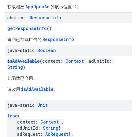
AppOpenAd
获取相应
的展示位置 ID。
abstract
Response
Info
getResponseInfo
()
ResponseInfo
返回已加载广告的
。
java-static
Boolean
isAdAvailable
(context:
Context
, adUnitId:
String
)
此函数已弃用。
isAdAvailable
请改用
。
java-static
Unit
load
(
context:
Context
!,
adUnitId:
String
!,
adRequest:
AdRequest
!,