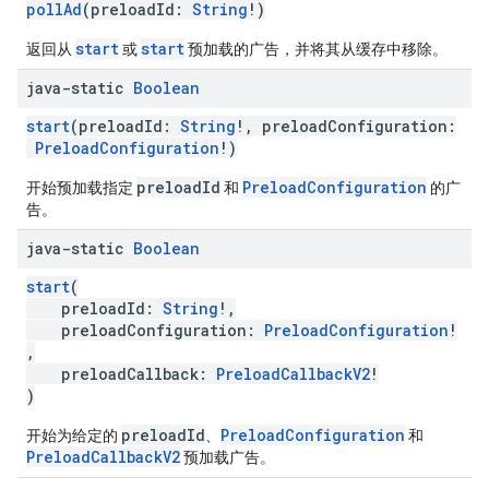
pollAd
(preloadId:
String
!)
start
start
返回从
或
预加载的广告，并将其从缓存中移除。
java-static
Boolean
start
(preloadId:
String
!, preloadConfiguration:
PreloadConfiguration
!)
preloadId
PreloadConfiguration
开始预加载指定
和
的广
告。
java-static
Boolean
start
(
preloadId:
String
!,
preloadConfiguration:
PreloadConfiguration
!
,
preloadCallback:
PreloadCallbackV2
!
)
preloadId
PreloadConfiguration
开始为给定的
、
和
PreloadCallbackV2
预加载广告。