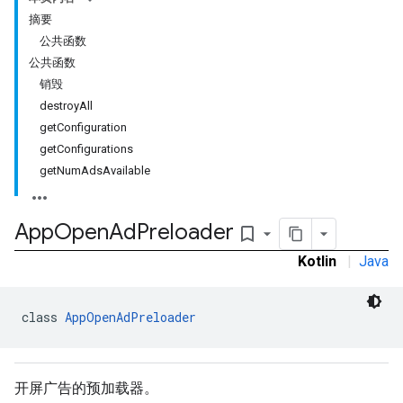
摘要
公共函数
公共函数
销毁
rstitial
destroyAll
getConfiguration
getConfigurations
getNumAdsAvailable
App
Open
Ad
Preloader
bookmark_border
Kotlin
|
Java
class 
AppOpenAdPreloader
开屏广告的预加载器。