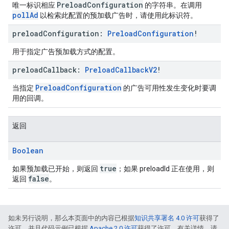
PreloadConfiguration
唯一标识相应
的字符串。在调用
pollAd
以检索此配置的预加载广告时，请使用此标识符。
preload
Configuration:
Preload
Configuration
!
用于指定广告预加载方式的配置。
preload
Callback:
Preload
Callback
V2
!
PreloadConfiguration
当指定
的广告可用性发生变化时要调
用的回调。
返回
Boolean
true
如果预加载已开始，则返回
；如果 preloadId 正在使用，则
false
返回
。
如未另行说明，那么本页面中的内容已根据
知识共享署名 4.0 许可
获得了
许可，并且代码示例已根据
Apache 2.0 许可
获得了许可。有关详情，请