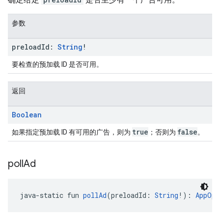
参数
preload
Id:
String
!
要检查的预加载 ID 是否可用。
返回
Boolean
true
false
如果指定预加载 ID 有可用的广告，则为
；否则为
。
poll
Ad
java-static fun 
pollAd
(preloadId: 
String
!): 
AppOpe