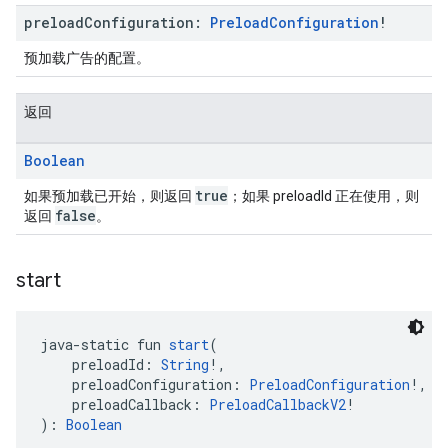
preload
Configuration:
Preload
Configuration
!
预加载广告的配置。
返回
Boolean
true
如果预加载已开始，则返回
；如果 preloadId 正在使用，则
false
返回
。
start
java-static fun 
start
(
    preloadId: 
String
!,
    preloadConfiguration: 
PreloadConfiguration
!,
    preloadCallback: 
PreloadCallbackV2
!
): 
Boolean