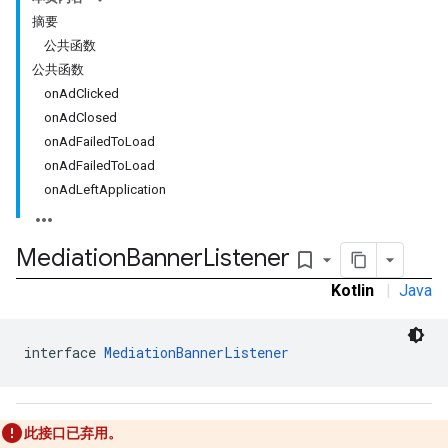
摘要
公共函数
公共函数
onAdClicked
onAdClosed
onAdFailedToLoad
onAdFailedToLoad
onAdLeftApplication
Mediation
Banner
Listener
bookmark_border
Kotlin
|
Java
interface 
MediationBannerListener
此接口已弃用。