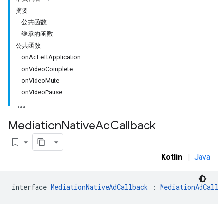
摘要
公共函数
继承的函数
公共函数
onAdLeftApplication
onVideoComplete
onVideoMute
onVideoPause
Mediation
Native
Ad
Callback
bookmark_border
Kotlin
|
Java
interface 
MediationNativeAdCallback
 : 
MediationAdCal