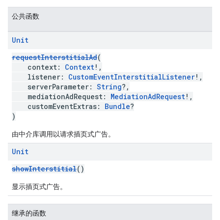
公共函数
Unit
requestInterstitialAd
(
context:
Context
!,
listener:
CustomEventInterstitialListener
!,
serverParameter:
String
?,
mediationAdRequest:
MediationAdRequest
!,
customEventExtras:
Bundle
?
)
由中介库调用以请求插页式广告。
Unit
showInterstitial
()
显示插页式广告。
继承的函数