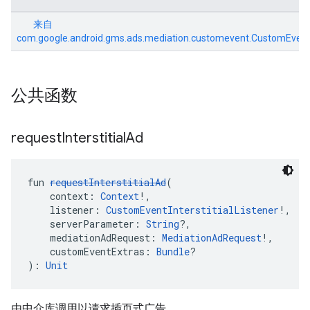
来自
com.google.android.gms.ads.mediation.customevent.CustomEven
公共函数
request
Interstitial
Ad
fun 
requestInterstitialAd
(
    context: 
Context
!,
    listener: 
CustomEventInterstitialListener
!,
    serverParameter: 
String
?,
    mediationAdRequest: 
MediationAdRequest
!,
    customEventExtras: 
Bundle
?
): 
Unit
由中介库调用以请求插页式广告。