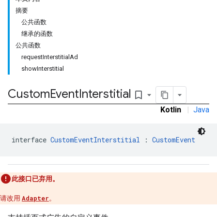
摘要
公共函数
继承的函数
公共函数
tb
requestInterstitialAd
showInterstitial
Custom
Event
Interstitial
bookmark_border
Kotlin
|
Java
rstitial
interface 
CustomEventInterstitial
 : 
CustomEvent
此接口已弃用。
请改用
Adapter
。