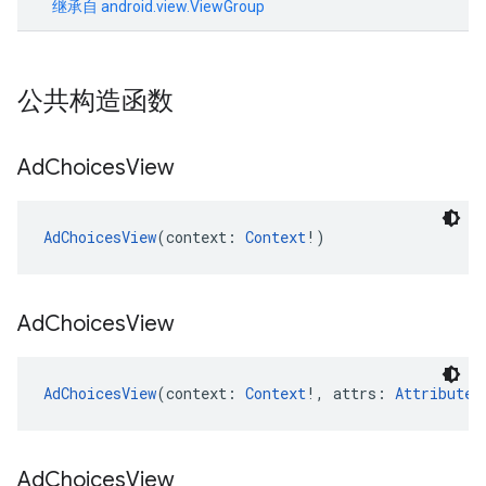
继承自
android.view.ViewGroup
公共构造函数
Ad
Choices
View
AdChoicesView
(context: 
Context
!)
Ad
Choices
View
AdChoicesView
(context: 
Context
!, attrs: 
AttributeS
Ad
Choices
View