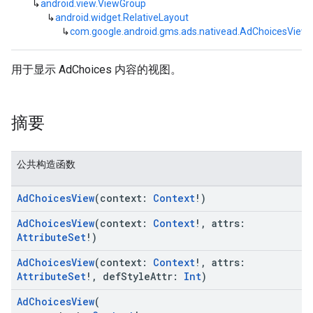
↳
android.view.ViewGroup
↳
android.widget.RelativeLayout
↳
com.google.android.gms.ads.nativead.AdChoicesView
用于显示 AdChoices 内容的视图。
摘要
公共构造函数
AdChoicesView
(context:
Context
!)
AdChoicesView
(context:
Context
!, attrs:
AttributeSet
!)
AdChoicesView
(context:
Context
!, attrs:
AttributeSet
!, defStyleAttr:
Int
)
AdChoicesView
(