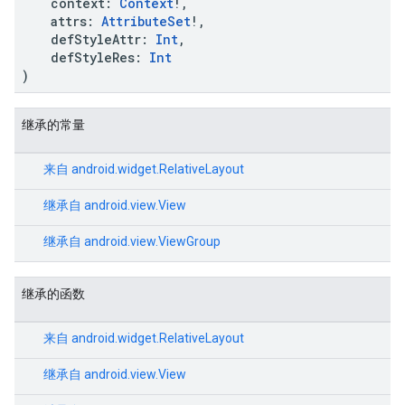
context:
Context
!,
attrs:
AttributeSet
!,
defStyleAttr:
Int
,
defStyleRes:
Int
)
继承的常量
来自
android.widget.RelativeLayout
继承自
android.view.View
继承自
android.view.ViewGroup
继承的函数
来自
android.widget.RelativeLayout
继承自
android.view.View