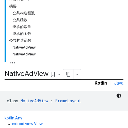
摘要
公共构造函数
公共函数
继承的常量
继承的函数
公共构造函数
NativeAdView
NativeAdView
Native
Ad
View
bookmark_border
rstitial
Kotlin
|
Java
class 
NativeAdView
 : 
FrameLayout
kotlin.Any
↳
android.view.View