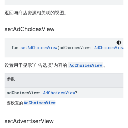
返回与商店资源相关联的视图。
set
Ad
Choices
View
fun 
setAdChoicesView
(adChoicesView: 
AdChoicesView
?
设置用于显示“广告选项”内容的
AdChoicesView
。
参数
ad
Choices
View:
Ad
Choices
View
?
AdChoicesView
要设置的
set
Advertiser
View