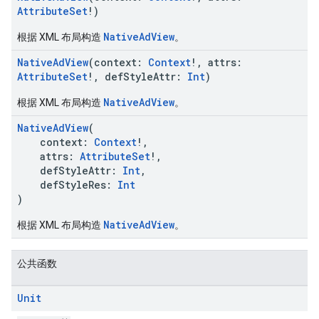
AttributeSet
!)
NativeAdView
根据 XML 布局构造
。
NativeAdView
(context:
Context
!, attrs:
AttributeSet
!, defStyleAttr:
Int
)
NativeAdView
根据 XML 布局构造
。
NativeAdView
(
context:
Context
!,
attrs:
AttributeSet
!,
defStyleAttr:
Int
,
defStyleRes:
Int
)
NativeAdView
根据 XML 布局构造
。
公共函数
Unit