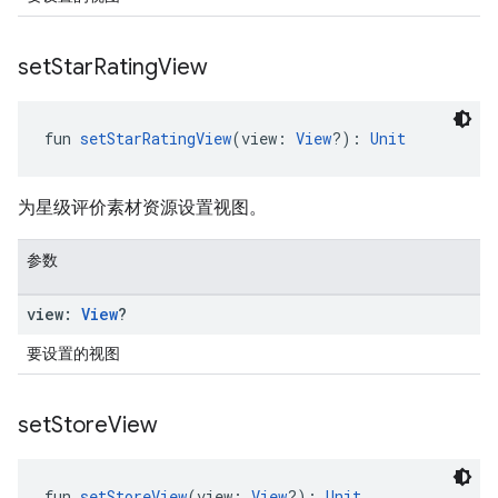
set
Star
Rating
View
fun 
setStarRatingView
(view: 
View
?): 
Unit
为星级评价素材资源设置视图。
参数
view:
View
?
要设置的视图
set
Store
View
fun 
setStoreView
(view: 
View
?): 
Unit