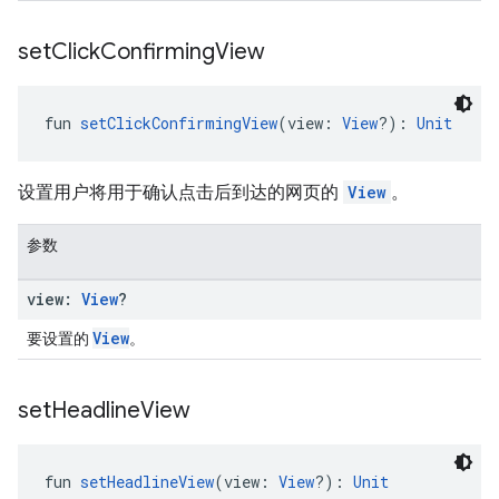
set
Click
Confirming
View
fun 
setClickConfirmingView
(view: 
View
?): 
Unit
设置用户将用于确认点击后到达的网页的
View
。
参数
view:
View
?
View
要设置的
。
set
Headline
View
fun 
setHeadlineView
(view: 
View
?): 
Unit