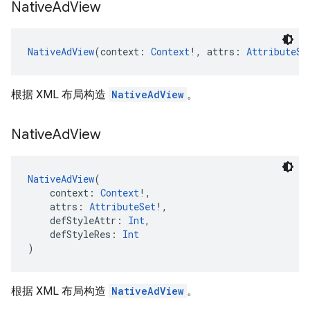
Native
Ad
View
NativeAdView
(context: 
Context
!, attrs: 
AttributeSe
根据 XML 布局构造
NativeAdView
。
Native
Ad
View
NativeAdView
(
    context: 
Context
!,
    attrs: 
AttributeSet
!,
    defStyleAttr: 
Int
,
    defStyleRes: 
Int
)
根据 XML 布局构造
NativeAdView
。