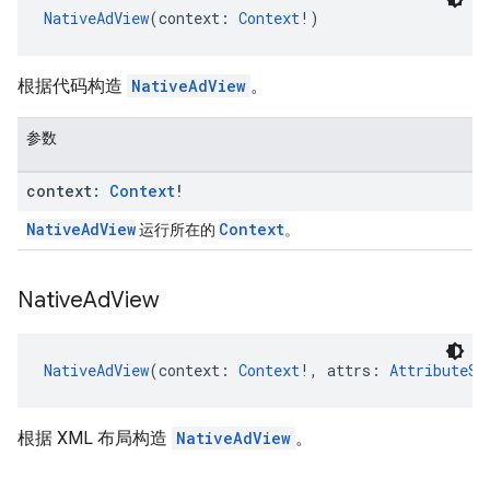
NativeAdView
(context: 
Context
!)
根据代码构造
NativeAdView
。
参数
context:
Context
!
NativeAdView
Context
运行所在的
。
Native
Ad
View
NativeAdView
(context: 
Context
!, attrs: 
AttributeSe
根据 XML 布局构造
NativeAdView
。