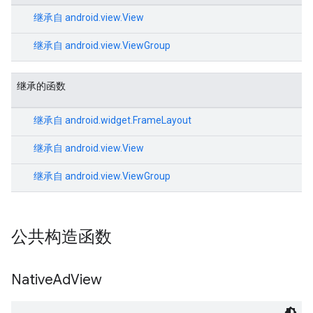
继承自
android.view.View
继承自
android.view.ViewGroup
继承的函数
继承自
android.widget.FrameLayout
继承自
android.view.View
继承自
android.view.ViewGroup
公共构造函数
Native
Ad
View