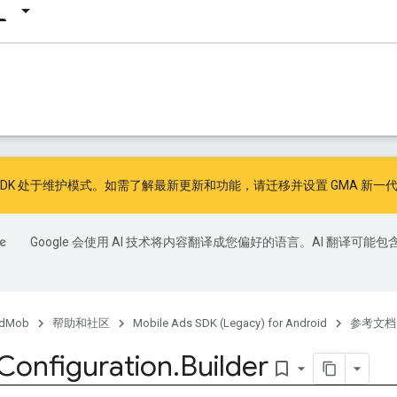
广告 SDK 处于维护模式。如需了解最新更新和功能，请
迁移
并
设置 GMA 新一代
Google 会使用 AI 技术将内容翻译成您偏好的语言。AI 翻译可能包
dMob
帮助和社区
Mobile Ads SDK (Legacy) for Android
参考文档
Configuration
.
Builder
bookmark_border