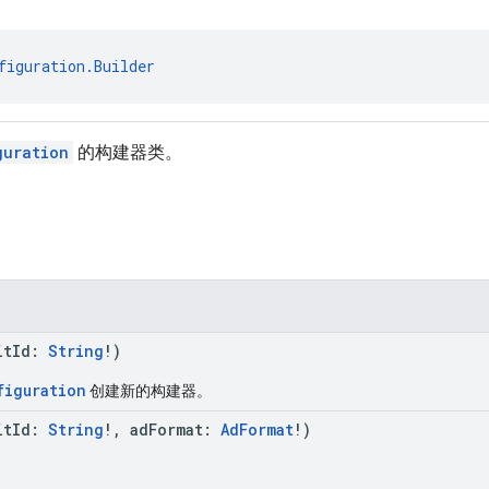
figuration.Builder
guration
的构建器类。
itId:
String
!)
figuration
创建新的构建器。
itId:
String
!, adFormat:
AdFormat
!)