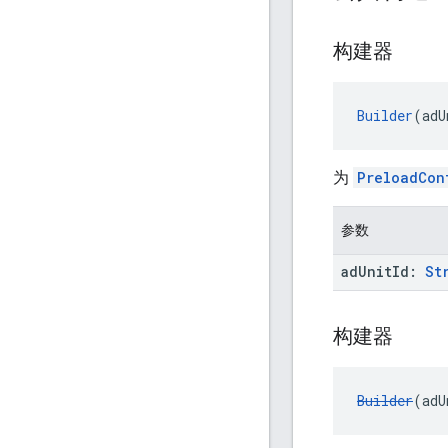
构建器
Builder
(adU
为
PreloadCon
参数
ad
Unit
Id:
St
构建器
Builder
(adU