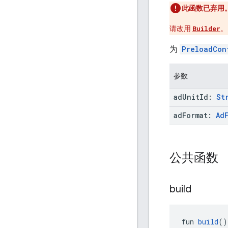
此函数已弃用
请改用
Builder
。
为
PreloadCon
参数
ad
Unit
Id:
St
ad
Format:
Ad
公共函数
build
fun 
build
()