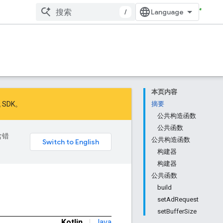
/
本页内容
 SDK
。
摘要
公共构造函数
公共函数
含错
公共构造函数
构建器
构建器
公共函数
build
setAdRequest
setBufferSize
Kotlin
|
Java