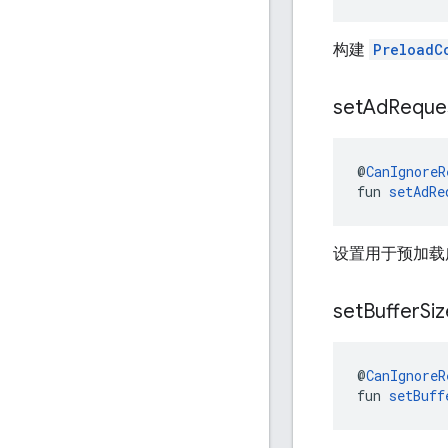
构建
PreloadC
set
Ad
Reque
@
CanIgnoreR
fun 
setAdRe
设置用于预加载
set
Buffer
Siz
@
CanIgnoreR
fun 
setBuff