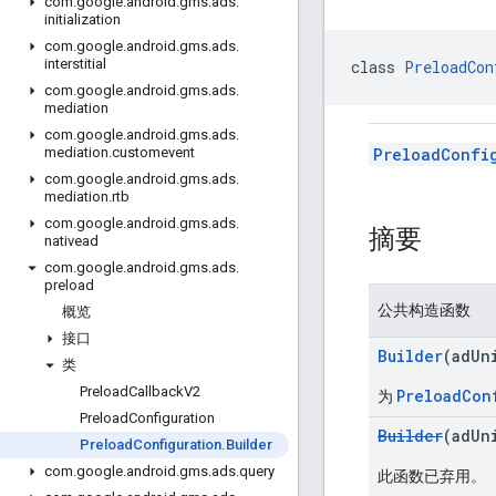
com
.
google
.
android
.
gms
.
ads
.
initialization
com
.
google
.
android
.
gms
.
ads
.
interstitial
class 
PreloadCon
com
.
google
.
android
.
gms
.
ads
.
mediation
com
.
google
.
android
.
gms
.
ads
.
PreloadConfi
mediation
.
customevent
com
.
google
.
android
.
gms
.
ads
.
mediation
.
rtb
com
.
google
.
android
.
gms
.
ads
.
摘要
nativead
com
.
google
.
android
.
gms
.
ads
.
preload
公共构造函数
概览
接口
Builder
(adUn
类
Preload
Callback
V2
PreloadCon
为
Preload
Configuration
Builder
(adUn
Preload
Configuration
.
Builder
com
.
google
.
android
.
gms
.
ads
.
query
此函数已弃用。