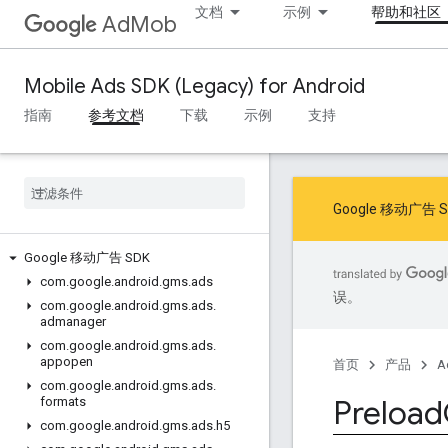
文档
示例
帮助和社区
AdMob
Mobile Ads SDK (Legacy) for Android
指南
参考文档
下载
示例
支持
Google 移动
Google 移动广告 SDK
com
.
google
.
android
.
gms
.
ads
误。
com
.
google
.
android
.
gms
.
ads
.
admanager
com
.
google
.
android
.
gms
.
ads
.
appopen
首页
产品
A
com
.
google
.
android
.
gms
.
ads
.
Preload
formats
com
.
google
.
android
.
gms
.
ads
.
h5