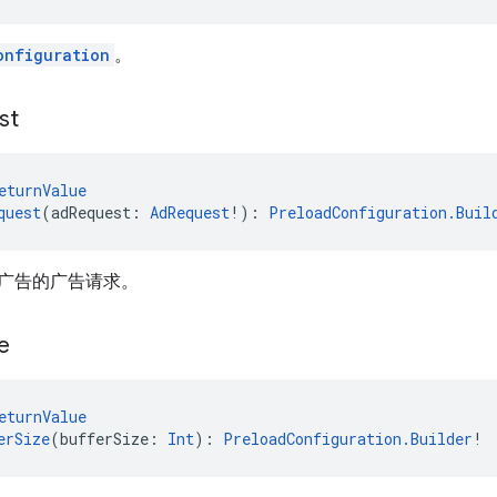
onfiguration
。
st
eturnValue
quest
(adRequest: 
AdRequest
!): 
PreloadConfiguration.Buil
广告的广告请求。
e
eturnValue
erSize
(bufferSize: 
Int
): 
PreloadConfiguration.Builder
!