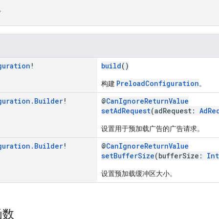
。
guration
!
build
()
PreloadConfiguration
构建
。
guration
.
Builder
!
@
CanIgnoreReturnValue
setAdRequest
(adRequest:
AdRe
设置用于预加载广告的广告请求。
guration
.
Builder
!
@
CanIgnoreReturnValue
setBufferSize
(bufferSize:
Int
设置预加载缓冲区大小。
函数