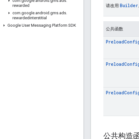
com
.
google
.
android
.
gms
.
ads
.
Builder
请改用
rewarded
com
.
google
.
android
.
gms
.
ads
.
rewardedinterstitial
Google User Messaging Platform SDK
公共函数
Preload
Confi
Preload
Confi
Preload
Confi
公共构造