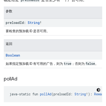
参数
preload
Id:
String
!
要检查的预加载 ID 是否可用。
返回
Boolean
true
false
如果指定预加载 ID 有可用的广告，则为
；否则为
。
poll
Ad
java-static fun 
pollAd
(preloadId: 
String
!): 
Reward