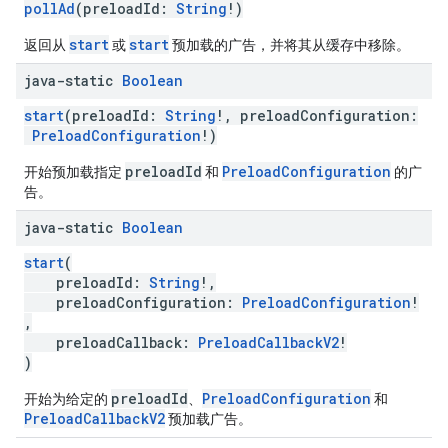
pollAd
(preloadId:
String
!)
start
start
返回从
或
预加载的广告，并将其从缓存中移除。
java-static
Boolean
start
(preloadId:
String
!, preloadConfiguration:
PreloadConfiguration
!)
preloadId
PreloadConfiguration
开始预加载指定
和
的广
告。
java-static
Boolean
start
(
preloadId:
String
!,
preloadConfiguration:
PreloadConfiguration
!
,
preloadCallback:
PreloadCallbackV2
!
)
preloadId
PreloadConfiguration
开始为给定的
、
和
PreloadCallbackV2
预加载广告。