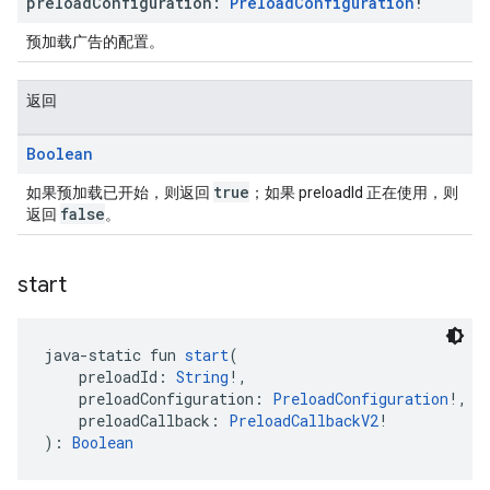
preload
Configuration:
Preload
Configuration
!
预加载广告的配置。
返回
Boolean
true
如果预加载已开始，则返回
；如果 preloadId 正在使用，则
false
返回
。
start
java-static fun 
start
(
    preloadId: 
String
!,
    preloadConfiguration: 
PreloadConfiguration
!,
    preloadCallback: 
PreloadCallbackV2
!
): 
Boolean