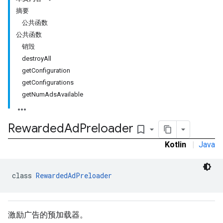
摘要
公共函数
公共函数
销毁
destroyAll
getConfiguration
getConfigurations
rstitial
getNumAdsAvailable
Rewarded
Ad
Preloader
bookmark_border
Kotlin
|
Java
class 
RewardedAdPreloader
激励广告的预加载器。