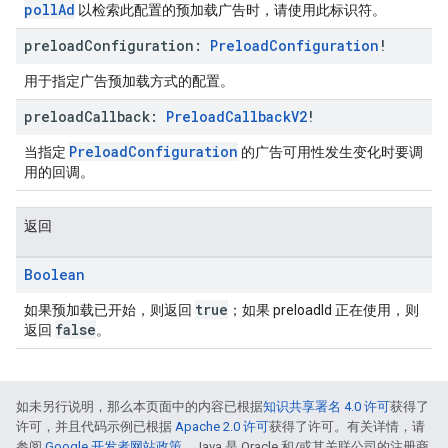
pollAd
以检索此配置的预加载广告时，请使用此标识符。
preload
Configuration:
Preload
Configuration
!
用于指定广告预加载方式的配置。
preload
Callback:
Preload
Callback
V2
!
PreloadConfiguration
当指定
的广告可用性发生变化时要调
用的回调。
返回
Boolean
true
如果预加载已开始，则返回
；如果 preloadId 正在使用，则
false
返回
。
如未另行说明，那么本页面中的内容已根据
知识共享署名 4.0 许可
获得了
许可，并且代码示例已根据
Apache 2.0 许可
获得了许可。有关详情，请
参阅
Google 开发者网站政策
。Java 是 Oracle 和/或其关联公司的注册商