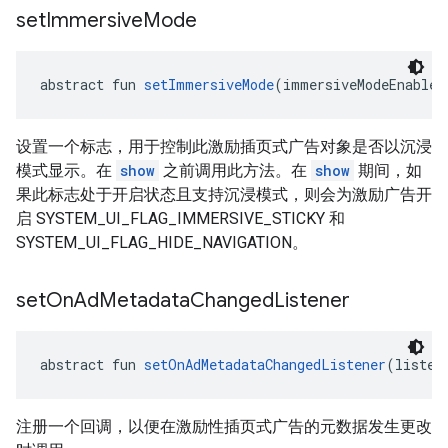
set
Immersive
Mode
abstract fun 
setImmersiveMode
(immersiveModeEnabled
设置一个标志，用于控制此激励插页式广告对象是否以沉浸
模式显示。在
show
之前调用此方法。在
show
期间，如
果此标志处于开启状态且支持沉浸模式，则会为激励广告开
启 SYSTEM_UI_FLAG_IMMERSIVE_STICKY 和
SYSTEM_UI_FLAG_HIDE_NAVIGATION。
set
On
Ad
Metadata
Changed
Listener
abstract fun 
setOnAdMetadataChangedListener
(listen
注册一个回调，以便在激励性插页式广告的元数据发生更改