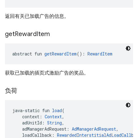
返回有关已加载广告的信息。
get
Reward
Item
abstract fun 
getRewardItem
(): 
RewardItem
获取已加载的插页式激励广告的奖品。
负荷
java-static fun 
load
(
    context: 
Context
,
    adUnitId: 
String
,
    adManagerAdRequest: 
AdManagerAdRequest
,
    loadCallback: 
RewardedInterstitialAdLoadCallba