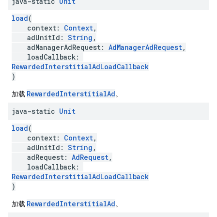
java-static
Unit
load
(
context:
Context
,
adUnitId:
String
,
adManagerAdRequest:
AdManagerAdRequest
,
loadCallback:
RewardedInterstitialAdLoadCallback
)
RewardedInterstitialAd
加载
。
java-static
Unit
load
(
context:
Context
,
adUnitId:
String
,
adRequest:
AdRequest
,
loadCallback:
RewardedInterstitialAdLoadCallback
)
RewardedInterstitialAd
加载
。