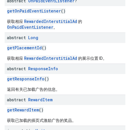
abstract
On
Paid
Event
Listener
?
getOnPaidEventListener
()
RewardedInterstitialAd
获取相应
的
OnPaidEventListener
。
abstract
Long
getPlacementId
()
RewardedInterstitialAd
获取相应
的展示位置 ID。
abstract
Response
Info
getResponseInfo
()
返回有关已加载广告的信息。
abstract
Reward
Item
getRewardItem
()
获取已加载的插页式激励广告的奖品。