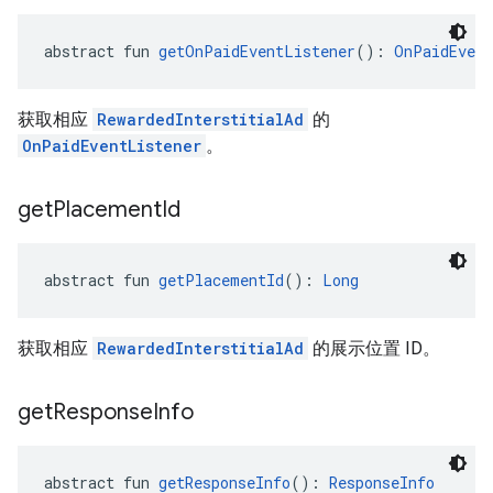
abstract fun 
getOnPaidEventListener
(): 
OnPaidEvent
获取相应
RewardedInterstitialAd
的
OnPaidEventListener
。
get
Placement
Id
abstract fun 
getPlacementId
(): 
Long
获取相应
RewardedInterstitialAd
的展示位置 ID。
get
Response
Info
abstract fun 
getResponseInfo
(): 
ResponseInfo