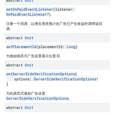
abstract
Unit
setOnPaidEventListener
(listener:
OnPaidEventListener
?)
注册一个回调，以便在系统预计此广告已产生收益时调用该回
调。
abstract
Unit
setPlacementId
(placementId:
Long
)
为激励插页式广告设置展示位置 ID。
abstract
Unit
setServerSideVerificationOptions
(
options:
ServerSideVerificationOptions
!
)
为此插页式激励广告设置
ServerSideVerificationOptions
。
abstract
Unit