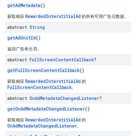
getAdMetadata
()
RewardedInterstitialAd
获取相应
的所有可用广告元数据。
abstract
String
getAdUnitId
()
返回广告单元 ID。
abstract
Full
Screen
Content
Callback
?
getFullScreenContentCallback
()
RewardedInterstitialAd
获取相应
的
FullScreenContentCallback
。
abstract
On
Ad
Metadata
Changed
Listener
?
getOnAdMetadataChangedListener
()
RewardedInterstitialAd
获取相应
的
OnAdMetadataChangedListener
。