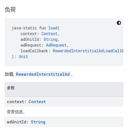
负荷
java-static fun 
load
(
    context: 
Context
,
    adUnitId: 
String
,
    adRequest: 
AdRequest
,
    loadCallback: 
RewardedInterstitialAdLoadCallba
): 
Unit
加载
RewardedInterstitialAd
。
参数
context:
Context
背景信息。
ad
Unit
Id:
String