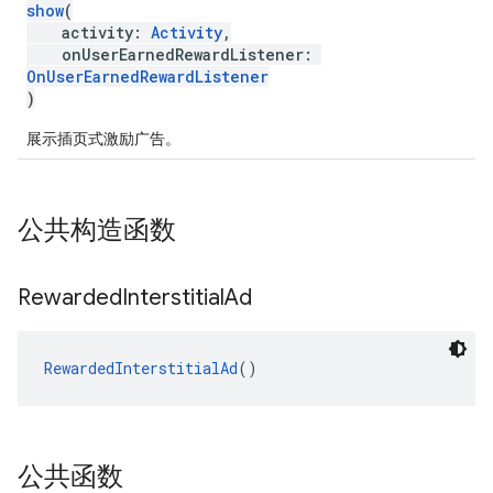
show
(
activity:
Activity
,
onUserEarnedRewardListener:
OnUserEarnedRewardListener
)
展示插页式激励广告。
公共构造函数
Rewarded
Interstitial
Ad
RewardedInterstitialAd
()
公共函数