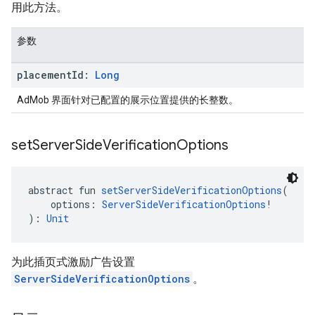
用此方法。
参数
placement
Id:
Long
AdMob 界面针对已配置的展示位置提供的长整数。
set
Server
Side
Verification
Options
abstract fun 
setServerSideVerificationOptions
(
    options: 
ServerSideVerificationOptions
!
): 
Unit
为此插页式激励广告设置
ServerSideVerificationOptions
。