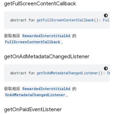
get
Full
Screen
Content
Callback
abstract fun 
getFullScreenContentCallback
(): 
FullS
获取相应
RewardedInterstitialAd
的
FullScreenContentCallback
。
get
On
Ad
Metadata
Changed
Listener
abstract fun 
getOnAdMetadataChangedListener
(): 
OnA
获取相应
RewardedInterstitialAd
的
OnAdMetadataChangedListener
。
get
On
Paid
Event
Listener