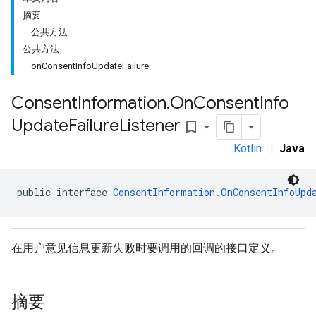
摘要
公共方法
公共方法
onConsentInfoUpdateFailure
Consent
Information
.
On
Consent
Info
Update
Failure
Listener
bookmark_border
Kotlin
|
Java
public interface 
ConsentInformation.OnConsentInfoUpd
在用户意见信息更新失败时要调用的回调的接口定义。
摘要