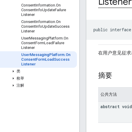
Listener
Consent
Information
.
On
Consent
Info
Update
Failure
Listener
Consent
Information
.
On
Consent
Info
Update
Success
public interface
Listener
User
Messaging
Platform
.
On
Consent
Form
Load
Failure
Listener
在用户意见征求
User
Messaging
Platform
.
On
Consent
Form
Load
Success
Listener
类
摘要
枚举
注解
公共方法
abstract void