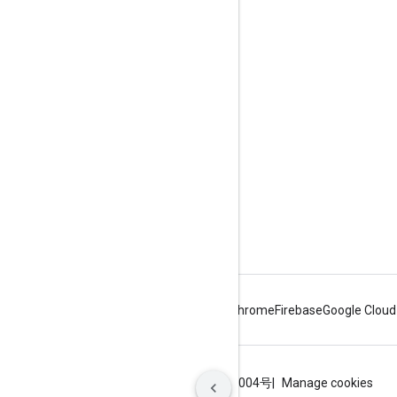
互动
Google Developer Program
Google Developer Groups
Google Developer Experts
Accelerators
Google Cloud & NVIDIA
Android
Chrome
Firebase
Google Cloud
条款
隐私权政策
ICP证合字B2-20070004号
Manage cookies