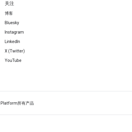
关注
博客
Bluesky
Instagram
LinkedIn
X (Twitter)
YouTube
 Platform
所有产品