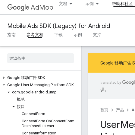
文档
示例
帮助和社区
AdMob
Mobile Ads SDK (Legacy) for Android
指南
参考文档
下载
示例
支持
Google 移动
Google 移动广告 SDK
Google User Messaging Platform SDK
误。
com
.
google
.
android
.
ump
概览
接口
首页
产品
A
Consent
Form
User
Me
Consent
Form
.
On
Consent
Form
Dismissed
Listener
Consent
Information