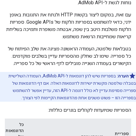
נוחות לגשת ל-AdMob API.
עם זאת, במקום ליצור בקשות HTTP ולנתח את התגובות באופן
ידני, כדאי להשתמש בספריות הלקוח של Google APIs. ספריות
הלקוח משלבות היטב בין שפה, אבטחה משופרת ותמיכה בשליחת
קריאות שמחייבות הרשאת משתמש.
בטבלאות שלמטה, העמודה הראשונה מציגה את שלב הפיתוח של
כל ספרייה. שימו לב שחלק מהספריות עדיין בשלבים מוקדמים.
הקישורים בעמודה השנייה מובילים לדף הראשי של כל ספרייה.
הערה:
בספריות שיש להן דוגמאות ל-AdMob API, העמודה השלישית
בטבלה שלמטה מקשרת ישירות לדוגמאות האלה. אם דף הדוגמאות של
ספרייה מסוימת עדיין לא כולל דוגמה ל-API הזה, עדיין אפשר להשתמש
בספרייה הזו – פשוט משנים אחת מהדוגמאות הקיימות לפי הצורך.
הספריות שמיועדות לקהלים בוגרים כוללות:
כל
הדוגמאות
ספריית