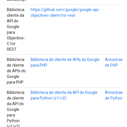
Biblioteca
https://github.com/google/google-api-
cliente da
objectivec-client-for-rest
API do
Google
para
Objective-
C for
REST
Biblioteca
Biblioteca de cliente de APIs do Google
Amostras
de cliente
para PHP
de PHP
de APIs do
Google
para PHP
Biblioteca
Biblioteca de cliente da API do Google
Amostras
de cliente
para Python (v1/v2)
de Python
da API do
Google
para
Python
(v1/v2)