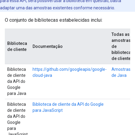
para essa API, será possível usar a biblioteca em questão, basta
adaptar uma das amostras existentes conforme necessário.
O conjunto de bibliotecas estabelecidas inclui:
Todas as
amostras
Biblioteca
Documentação
de
de cliente
bibliotecas
de clientes
Biblioteca
https://github.com/googleapis/google-
Amostras
de cliente
cloud-java
de Java
da API do
Google
para Java
Biblioteca
Biblioteca de cliente da API do Google
de cliente
para JavaScript
da API do
Google
para
JavaScript