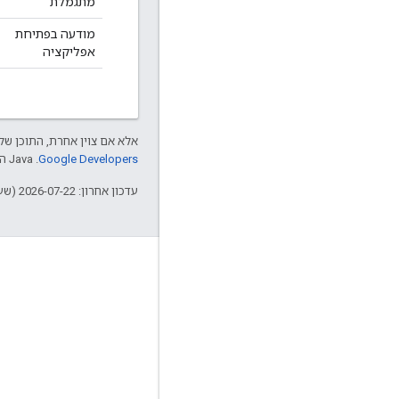
מתגמלת
מודעה בפתיחת
אפליקציה
אלא אם צוין אחרת, התוכן של 
Google Developers‏
.‏ Java הוא סימן מסחרי רשום של חברת Oracle ו/או של השותפים העצמאיים שלה.
עדכון אחרון: 2026-07-22 (שעון UTC).
עניין
Google Developer Program
Google Developer Groups
Google Developer Experts
Accelerators