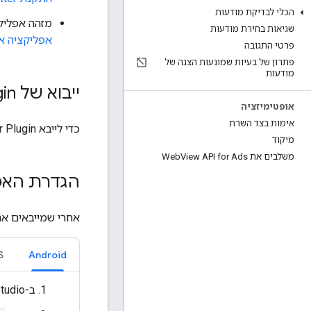
הכלי לבדיקת מודעות
מזהה אפליקציה שמקושרת ל-b
שגיאות בחירת מודעות
אפליקציה או
פרטי התגובה
פתרון של בעיות שמונעות הצגה של
מודעות
ייבוא של
gin
אופטימיזציה
אימות בצד השרת
כדי לייבא
r Plugin
מיקוד
משלבים את Web
View API for Ads
הגדרת האפ
אחרי שמייבאים א
S
Android
ב-Android Studio, עוברים אל הקובץ