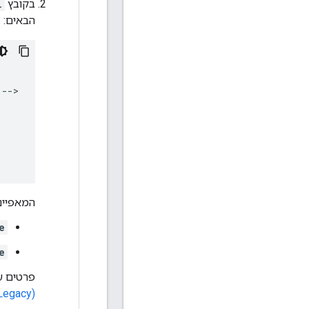
בקובץ
l
הבאים:
המאפיינ
e
e
פרטים ע
Legacy)