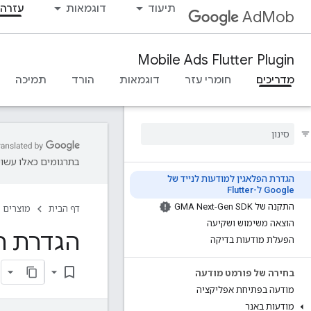
תיעוד
דוגמאות
עזרה 
AdMob
Mobile Ads Flutter Plugin
מדריכים
חומרי עזר
דוגמאות
הורד
תמיכה
בתרגומים כאלו עשויו
הגדרת הפלאגין למודעות לנייד של
Google ל-Flutter
התקנה של GMA Next-Gen SDK
דף הבית
מוצרים
הוצאה משימוש ושקיעה
הגדרת הפלאגי
הפעלת מודעות בדיקה
bookmark_border
בחירה של פורמט מודעה
מודעה בפתיחת אפליקציה
מודעות באנר