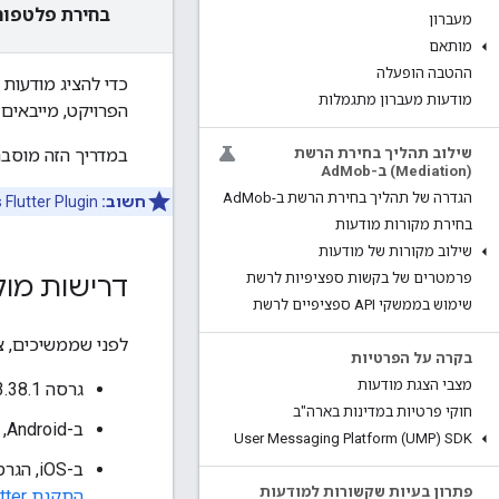
בחירת פלטפור
מעברון
מותאם
ההטבה הופעלה
כדי להציג מודעות 
מודעות מעברון מתגמלות
הפרויקט, מייבאים
במדריך הזה מוסבר
שילוב תהליך בחירת הרשת
(Mediation) ב-Ad
Mob
הגדרה של תהליך בחירת הרשת ב-Ad
Mob
חשוב:
Flutter Plugin
בחירת מקורות מודעות
שילוב מקורות של מודעות
פרמטרים של בקשות ספציפיות לרשת
דרישות מו
שימוש בממשקי API ספציפיים לרשת
לפני שממשיכים, צ
בקרה על הפרטיות
מצבי הצגת מודעות
גרסה 3.38.1 ואילך של Flutter.
חוקי פרטיות במדינות בארה"ב
ב-Android, הגרסה האחרונה של Android Studio.
User Messaging Platform (UMP) SDK
ב-iOS, הגרסה האחרונה של Xcode עם כלי שורת הפקודה המופעלים. פרטים נוספים זמינים במאמר בנושא
פתרון בעיות שקשורות למודעות
התקנת Flutter